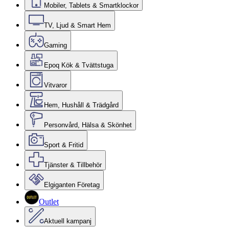
Mobiler, Tablets & Smartklockor
TV, Ljud & Smart Hem
Gaming
Epoq Kök & Tvättstuga
Vitvaror
Hem, Hushåll & Trädgård
Personvård, Hälsa & Skönhet
Sport & Fritid
Tjänster & Tillbehör
Elgiganten Företag
Outlet
Aktuell kampanj