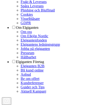
Frakt & Leverans
Spåra Leverans
Phishing och Bluffmail
Cookies
Visselblåsare
GDPR
Om Elgiganten
Om oss
Om Elkjöp Nordic
Elgigantenfonden
Elgigantens ledningsgrupp
Jobba på elgiganten
Pressrum
Hållbarhet
Elgiganten Företag
Elgiganten B2B
Bli kund online
Anbud
Be om offert
Kundreferenser
Guider och Tips
Aktuell Kampanj