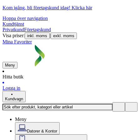
Kom igång, bli företagskund idag!
Klicka här
Hoppa över navigation
Kundtjänst
Privatkund
Företagskund
Visa priser:
|
inkl. moms
exkl. moms
Mina Favoriter
Meny
Hitta butik
Logga in
Kundvagn
Meny
Datorer & Kontor