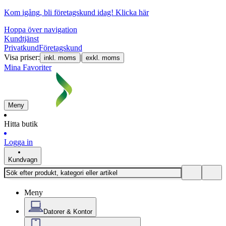
Kom igång, bli företagskund idag!
Klicka här
Hoppa över navigation
Kundtjänst
Privatkund
Företagskund
Visa priser:
|
inkl. moms
exkl. moms
Mina Favoriter
Meny
Hitta butik
Logga in
Kundvagn
Meny
Datorer & Kontor