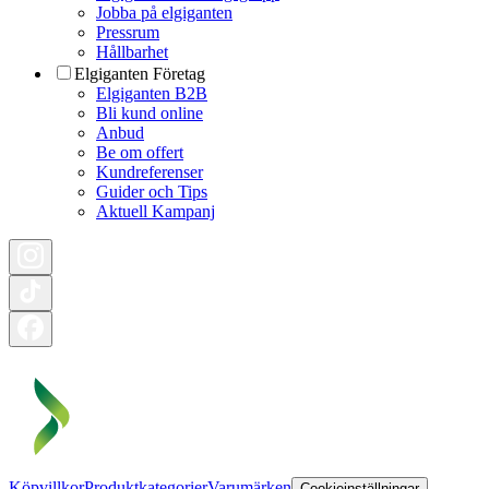
Jobba på elgiganten
Pressrum
Hållbarhet
Elgiganten Företag
Elgiganten B2B
Bli kund online
Anbud
Be om offert
Kundreferenser
Guider och Tips
Aktuell Kampanj
Köpvillkor
Produktkategorier
Varumärken
Cookieinställningar