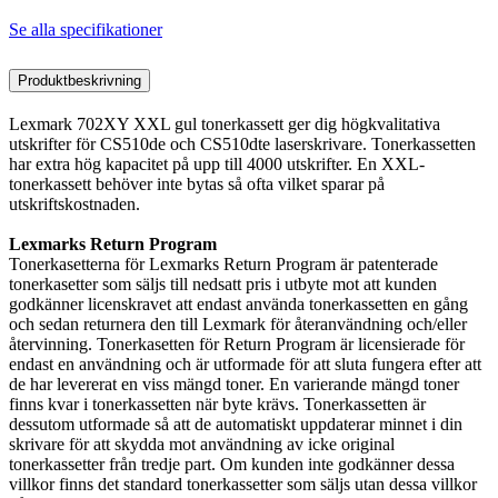
Se alla specifikationer
Produktbeskrivning
Lexmark 702XY XXL gul tonerkassett ger dig högkvalitativa
utskrifter för CS510de och CS510dte laserskrivare. Tonerkassetten
har extra hög kapacitet på upp till 4000 utskrifter. En XXL-
tonerkassett behöver inte bytas så ofta vilket sparar på
utskriftskostnaden.
Lexmarks Return Program
Tonerkasetterna för Lexmarks Return Program är patenterade
tonerkasetter som säljs till nedsatt pris i utbyte mot att kunden
godkänner licenskravet att endast använda tonerkassetten en gång
och sedan returnera den till Lexmark för återanvändning och/eller
återvinning. Tonerkasetten för Return Program är licensierade för
endast en användning och är utformade för att sluta fungera efter att
de har levererat en viss mängd toner. En varierande mängd toner
finns kvar i tonerkassetten när byte krävs. Tonerkassetten är
dessutom utformade så att de automatiskt uppdaterar minnet i din
skrivare för att skydda mot användning av icke original
tonerkassetter från tredje part. Om kunden inte godkänner dessa
villkor finns det standard tonerkassetter som säljs utan dessa villkor