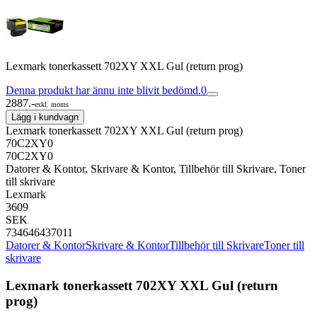
Lexmark tonerkassett 702XY XXL Gul (return prog)
Denna produkt har ännu inte blivit bedömd.
0
2887.-
exkl. moms
Lägg i kundvagn
Lexmark tonerkassett 702XY XXL Gul (return prog)
70C2XY0
70C2XY0
Datorer & Kontor, Skrivare & Kontor, Tillbehör till Skrivare, Toner
till skrivare
Lexmark
3609
SEK
734646437011
Datorer & Kontor
Skrivare & Kontor
Tillbehör till Skrivare
Toner till
skrivare
Lexmark tonerkassett 702XY XXL Gul (return
prog)