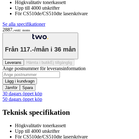
Högkvalitativ tonerkassett
Upp till 4000 utskrifter
För CS510de/CS510dte laserskrivare
Se alla specifikationer
2887.-
exkl. moms
Från
117.-/mån
i 36 mån
Leverans
Hämta i butik
Ej tillgänglig
Ange postnummer för leveransinformation
Lägg i kundvagn
Jämför
Spara
30 dagars öppet köp
50 dagars öppet köp
Teknisk specifikation
Högkvalitativ tonerkassett
Upp till 4000 utskrifter
För CS510de/CS510dte laserskrivare