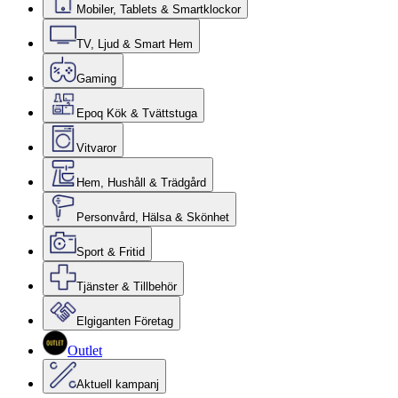
Mobiler, Tablets & Smartklockor
TV, Ljud & Smart Hem
Gaming
Epoq Kök & Tvättstuga
Vitvaror
Hem, Hushåll & Trädgård
Personvård, Hälsa & Skönhet
Sport & Fritid
Tjänster & Tillbehör
Elgiganten Företag
Outlet
Aktuell kampanj