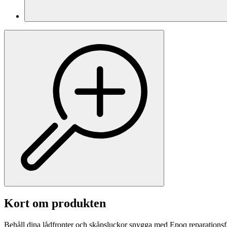
Kort om produkten
Behåll dina lådfronter och skåpsluckor snygga med Epoq reparationsfä