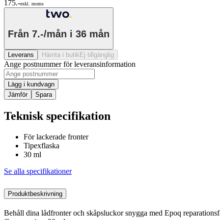
175.-
exkl. moms
Från
7.-/mån
i 36 mån
Leverans
Hämta i butik
Ej tillgänglig
Ange postnummer för leveransinformation
Lägg i kundvagn
Jämför
Spara
Teknisk specifikation
För lackerade fronter
Tipexflaska
30 ml
Se alla specifikationer
Produktbeskrivning
Behåll dina lådfronter och skåpsluckor snygga med Epoq reparationsfä