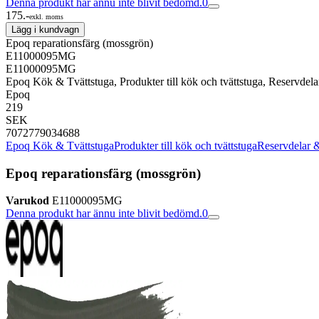
Denna produkt har ännu inte blivit bedömd.
0
175.-
exkl. moms
Lägg i kundvagn
Epoq reparationsfärg (mossgrön)
E11000095MG
E11000095MG
Epoq Kök & Tvättstuga, Produkter till kök och tvättstuga, Reservdel
Epoq
219
SEK
7072779034688
Epoq Kök & Tvättstuga
Produkter till kök och tvättstuga
Reservdelar &
Epoq reparationsfärg (mossgrön)
Varukod
E11000095MG
Denna produkt har ännu inte blivit bedömd.
0