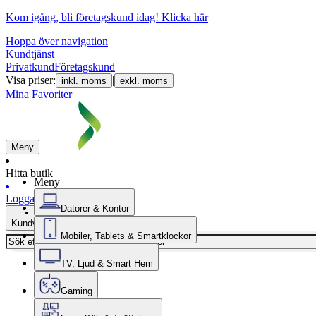
Kom igång, bli företagskund idag!
Klicka här
Hoppa över navigation
Kundtjänst
Privatkund
Företagskund
Visa priser:
|
inkl. moms
exkl. moms
Mina Favoriter
Meny
Hitta butik
Meny
Logga in
Datorer & Kontor
Kundvagn
Mobiler, Tablets & Smartklockor
TV, Ljud & Smart Hem
Gaming