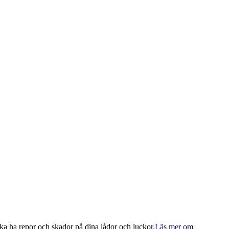
ka ha repor och skador på dina lådor och luckor.
Läs mer om