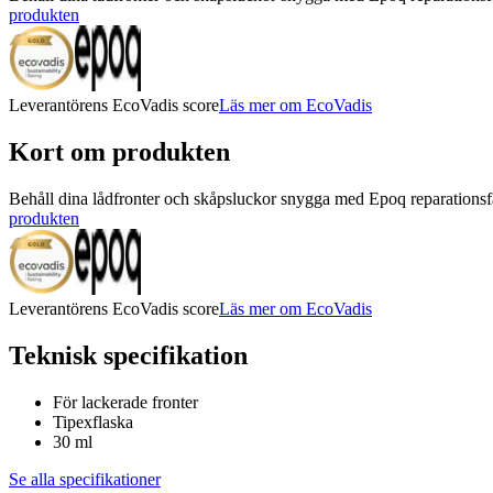
produkten
Leverantörens EcoVadis score
Läs mer om EcoVadis
Kort om produkten
Behåll dina lådfronter och skåpsluckor snygga med Epoq reparationsfä
produkten
Leverantörens EcoVadis score
Läs mer om EcoVadis
Teknisk specifikation
För lackerade fronter
Tipexflaska
30 ml
Se alla specifikationer