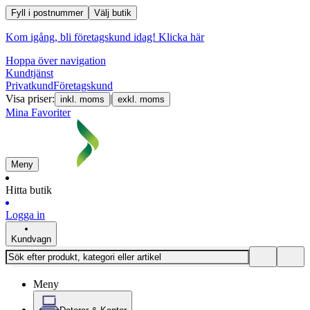
Fyll i postnummer
Välj butik
Kom igång, bli företagskund idag!
Klicka här
Hoppa över navigation
Kundtjänst
Privatkund
Företagskund
Visa priser:
|
inkl. moms
exkl. moms
Mina Favoriter
Meny
Hitta butik
Logga in
Kundvagn
Meny