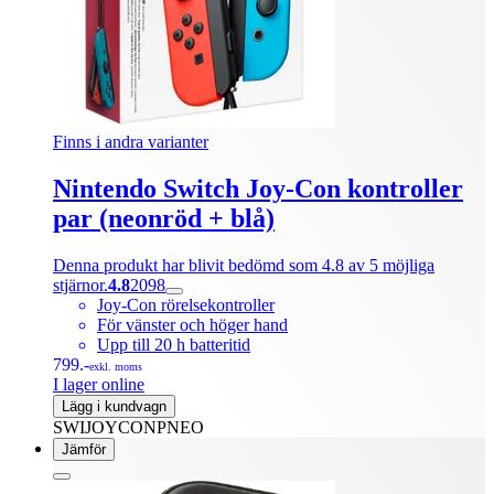
Finns i andra varianter
Nintendo Switch Joy-Con kontroller
par (neonröd + blå)
Denna produkt har blivit bedömd som 4.8 av 5 möjliga
stjärnor.
4.8
2098
Joy-Con rörelsekontroller
För vänster och höger hand
Upp till 20 h batteritid
799.-
exkl. moms
I lager online
Lägg i kundvagn
SWIJOYCONPNEO
Jämför