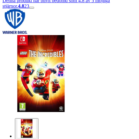
Denna produkt har blivit bedömd som 4.8 av 5 möjliga
stjärnor.
4.8
23