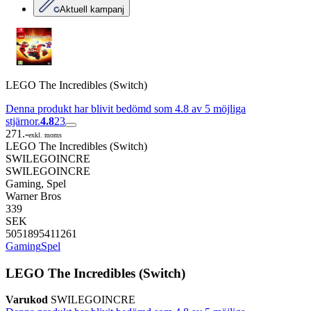
Aktuell kampanj
LEGO The Incredibles (Switch)
Denna produkt har blivit bedömd som 4.8 av 5 möjliga
stjärnor.
4.8
23
271.-
exkl. moms
LEGO The Incredibles (Switch)
SWILEGOINCRE
SWILEGOINCRE
Gaming, Spel
Warner Bros
339
SEK
5051895411261
Gaming
Spel
LEGO The Incredibles (Switch)
Varukod
SWILEGOINCRE