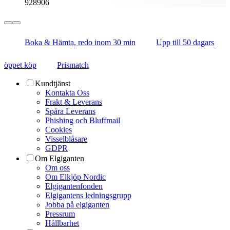
928906
Boka & Hämta, redo inom 30 min
Upp till 50 dagars
öppet köp
Prismatch
Kundtjänst
Kontakta Oss
Frakt & Leverans
Spåra Leverans
Phishing och Bluffmail
Cookies
Visselblåsare
GDPR
Om Elgiganten
Om oss
Om Elkjöp Nordic
Elgigantenfonden
Elgigantens ledningsgrupp
Jobba på elgiganten
Pressrum
Hållbarhet