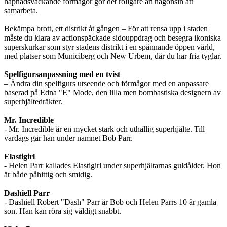
häpnadsväckande förmågor gör det roligare än någonsin att
samarbeta.
Bekämpa brott, ett distrikt åt gången – För att rensa upp i staden
måste du klara av actionspäckade sidouppdrag och besegra ikoniska
superskurkar som styr stadens distrikt i en spännande öppen värld,
med platser som Municiberg och New Urbem, där du har fria tyglar.
Spelfigursanpassning med en tvist
– Ändra din spelfigurs utseende och förmågor med en anpassare
baserad på Edna "E" Mode, den lilla men bombastiska designern av
superhjältedräkter.
Mr. Incredible
- Mr. Incredible är en mycket stark och uthållig superhjälte. Till
vardags går han under namnet Bob Parr.
Elastigirl
- Helen Parr kallades Elastigirl under superhjältarnas guldålder. Hon
är både påhittig och smidig.
Dashiell Parr
- Dashiell Robert "Dash" Parr är Bob och Helen Parrs 10 år gamla
son. Han kan röra sig väldigt snabbt.