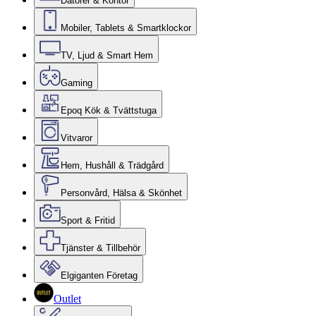
Datorer & Kontor
Mobiler, Tablets & Smartklockor
TV, Ljud & Smart Hem
Gaming
Epoq Kök & Tvättstuga
Vitvaror
Hem, Hushåll & Trädgård
Personvård, Hälsa & Skönhet
Sport & Fritid
Tjänster & Tillbehör
Elgiganten Företag
Outlet