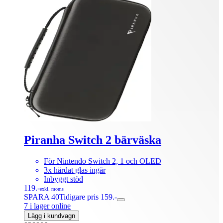
Piranha Switch 2 bärväska
För Nintendo Switch 2, 1 och OLED
3x härdat glas ingår
Inbyggt stöd
119.-
exkl. moms
SPARA 40
Tidigare pris 159.-
7 i lager online
Lägg i kundvagn