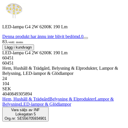
LED-lampa G4 2W 6200K 190 Lm
Denna produkt har ännu inte blivit bedömd.
0
83.-
exkl. moms
Lägg i kundvagn
LED-lampa G4 2W 6200K 190 Lm
60451
60451
Hem, Hushåll & Trädgård, Belysning & Elprodukter, Lampor &
Belysning, LED-lampor & Glödlampor
24
104
SEK
4040849305894
Hem, Hushåll & Trädgård
Belysning & Elprodukter
Lampor &
Belysning
LED-lampor & Glödlampor
Vara säljs av
INF
Lokegatan 5
Org.nr: SE556705934901