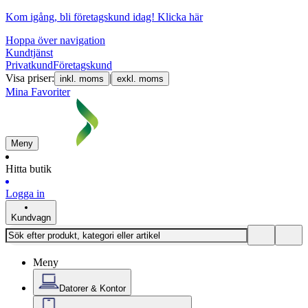
Kom igång, bli företagskund idag!
Klicka här
Hoppa över navigation
Kundtjänst
Privatkund
Företagskund
Visa priser:
|
inkl. moms
exkl. moms
Mina Favoriter
Meny
Hitta butik
Logga in
Kundvagn
Meny
Datorer & Kontor