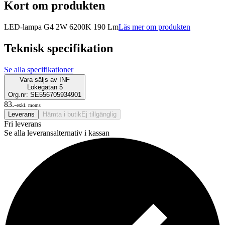
Kort om produkten
LED-lampa G4 2W 6200K 190 Lm
Läs mer om produkten
Teknisk specifikation
Se alla specifikationer
Vara säljs av
INF
Lokegatan 5
Org.nr: SE556705934901
83.-
exkl. moms
Leverans
Hämta i butik
Ej tillgänglig
Fri leverans
Se alla leveransalternativ i kassan