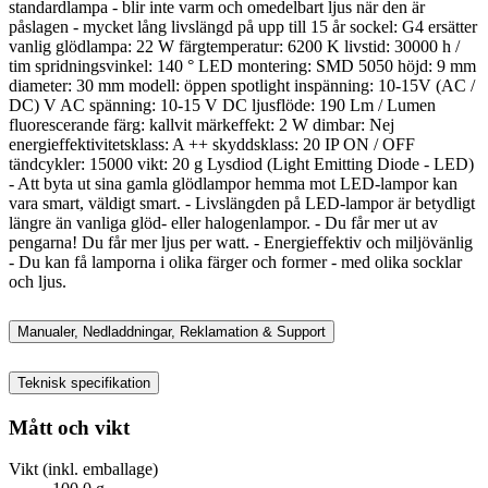
standardlampa - blir inte varm och omedelbart ljus när den är
påslagen - mycket lång livslängd på upp till 15 år sockel: G4 ersätter
vanlig glödlampa: 22 W färgtemperatur: 6200 K livstid: 30000 h /
tim spridningsvinkel: 140 ° LED montering: SMD 5050 höjd: 9 mm
diameter: 30 mm modell: öppen spotlight inspänning: 10-15V (AC /
DC) V AC spänning: 10-15 V DC ljusflöde: 190 Lm / Lumen
fluorescerande färg: kallvit märkeffekt: 2 W dimbar: Nej
energieffektivitetsklass: A ++ skyddsklass: 20 IP ON / OFF
tändcykler: 15000 vikt: 20 g Lysdiod (Light Emitting Diode - LED)
- Att byta ut sina gamla glödlampor hemma mot LED-lampor kan
vara smart, väldigt smart. - Livslängden på LED-lampor är betydligt
längre än vanliga glöd- eller halogenlampor. - Du får mer ut av
pengarna! Du får mer ljus per watt. - Energieffektiv och miljövänlig
- Du kan få lamporna i olika färger och former - med olika socklar
och ljus.
Manualer, Nedladdningar, Reklamation & Support
Teknisk specifikation
Mått och vikt
Vikt (inkl. emballage)