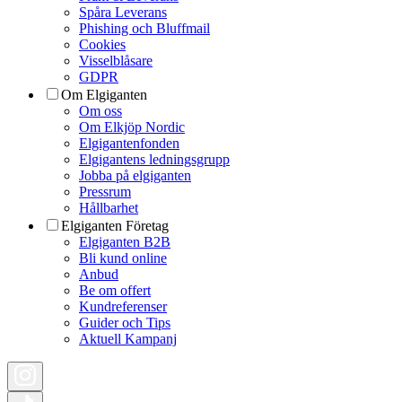
Spåra Leverans
Phishing och Bluffmail
Cookies
Visselblåsare
GDPR
Om Elgiganten
Om oss
Om Elkjöp Nordic
Elgigantenfonden
Elgigantens ledningsgrupp
Jobba på elgiganten
Pressrum
Hållbarhet
Elgiganten Företag
Elgiganten B2B
Bli kund online
Anbud
Be om offert
Kundreferenser
Guider och Tips
Aktuell Kampanj