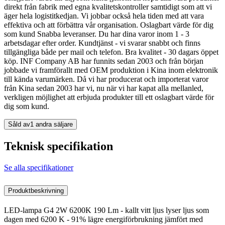
direkt från fabrik med egna kvalitetskontroller samtidigt som att vi
äger hela logistitkedjan. Vi jobbar också hela tiden med att vara
effektiva och att förbättra vår organisation. Oslagbart värde för dig
som kund Snabba leveranser. Du har dina varor inom 1 - 3
arbetsdagar efter order. Kundtjänst - vi svarar snabbt och finns
tillgängliga både per mail och telefon. Bra kvalitet - 30 dagars öppet
köp. INF Company AB har funnits sedan 2003 och från början
jobbade vi framförallt med OEM produktion i Kina inom elektronik
till kända varumärken. Då vi har producerat och importerat varor
från Kina sedan 2003 har vi, nu när vi har kapat alla mellanled,
verkligen möjlighet att erbjuda produkter till ett oslagbart värde för
dig som kund.
Såld av
1 andra säljare
Teknisk specifikation
Se alla specifikationer
Produktbeskrivning
LED-lampa G4 2W 6200K 190 Lm - kallt vitt ljus lyser ljus som
dagen med 6200 K - 91% lägre energiförbrukning jämfört med