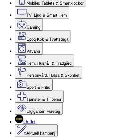
Mobiler, Tablets & Smartklockor
TV, Ljud & Smart Hem
Gaming
Epoq Kök & Tvättstuga
Vitvaror
Hem, Hushåll & Trädgård
Personvård, Hälsa & Skönhet
Sport & Fritid
Tjänster & Tillbehör
Elgiganten Företag
Outlet
Aktuell kampanj