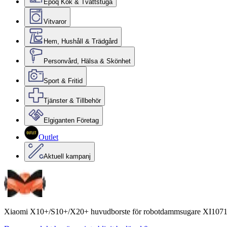
Epoq Kök & Tvättstuga
Vitvaror
Hem, Hushåll & Trädgård
Personvård, Hälsa & Skönhet
Sport & Fritid
Tjänster & Tillbehör
Elgiganten Företag
Outlet
Aktuell kampanj
Xiaomi X10+/S10+/X20+ huvudborste för robotdammsugare XI107