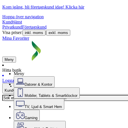
Kom igång, bli företagskund idag!
Klicka här
Hoppa över navigation
Kundtjänst
Privatkund
Företagskund
Visa priser:
|
inkl. moms
exkl. moms
Mina Favoriter
Meny
Hitta butik
Meny
Logga in
Datorer & Kontor
Kundvagn
Mobiler, Tablets & Smartklockor
TV, Ljud & Smart Hem
Gaming