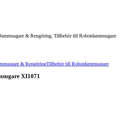
1
 Dammsugare & Rengöring, Tillbehör till Robotdammsugare
Dammsugare & Rengöring
Tillbehör till Robotdammsugare
msugare XI1071