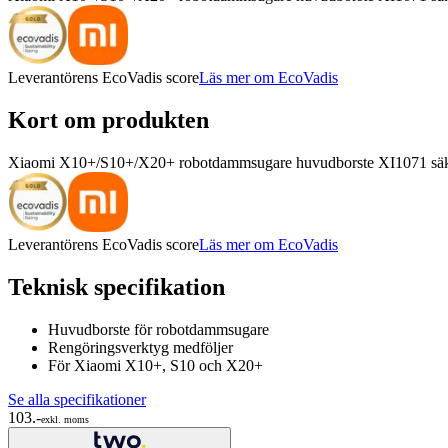
Leverantörens EcoVadis score
Läs mer om EcoVadis
Kort om produkten
Xiaomi X10+/S10+/X20+ robotdammsugare huvudborste XI1071 säker
Leverantörens EcoVadis score
Läs mer om EcoVadis
Teknisk specifikation
Huvudborste för robotdammsugare
Rengöringsverktyg medföljer
För Xiaomi X10+, S10 och X20+
Se alla specifikationer
103.-
exkl. moms