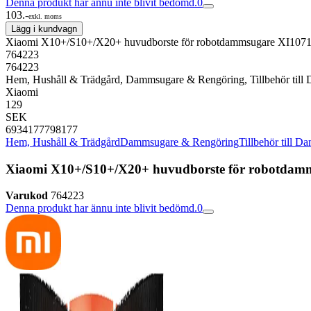
Denna produkt har ännu inte blivit bedömd.
0
103.-
exkl. moms
Lägg i kundvagn
Xiaomi X10+/S10+/X20+ huvudborste för robotdammsugare XI107
764223
764223
Hem, Hushåll & Trädgård, Dammsugare & Rengöring, Tillbehör till
Xiaomi
129
SEK
6934177798177
Hem, Hushåll & Trädgård
Dammsugare & Rengöring
Tillbehör till 
Xiaomi X10+/S10+/X20+ huvudborste för robotdam
Varukod
764223
Denna produkt har ännu inte blivit bedömd.
0