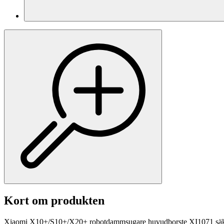
Kort om produkten
Xiaomi X10+/S10+/X20+ robotdammsugare huvudborste XI1071 säker