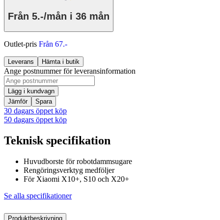
Från
5.-/mån
i 36 mån
Outlet-pris
Från 67.-
Leverans
Hämta i butik
Ange postnummer för leveransinformation
Lägg i kundvagn
Jämför
Spara
30 dagars öppet köp
50 dagars öppet köp
Teknisk specifikation
Huvudborste för robotdammsugare
Rengöringsverktyg medföljer
För Xiaomi X10+, S10 och X20+
Se alla specifikationer
Produktbeskrivning