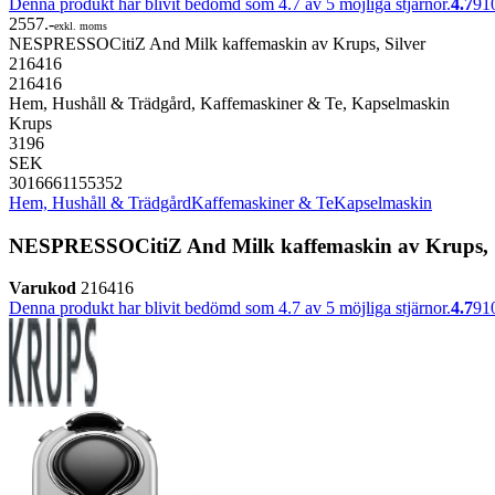
Denna produkt har blivit bedömd som 4.7 av 5 möjliga stjärnor.
4.7
91
2557.-
exkl. moms
NESPRESSOCitiZ And Milk kaffemaskin av Krups, Silver
216416
216416
Hem, Hushåll & Trädgård, Kaffemaskiner & Te, Kapselmaskin
Krups
3196
SEK
3016661155352
Hem, Hushåll & Trädgård
Kaffemaskiner & Te
Kapselmaskin
NESPRESSOCitiZ And Milk kaffemaskin av Krups, S
Varukod
216416
Denna produkt har blivit bedömd som 4.7 av 5 möjliga stjärnor.
4.7
91