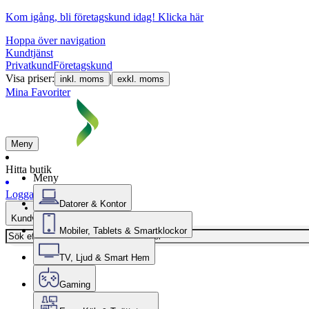
Kom igång, bli företagskund idag!
Klicka här
Hoppa över navigation
Kundtjänst
Privatkund
Företagskund
Visa priser:
|
inkl. moms
exkl. moms
Mina Favoriter
Meny
Hitta butik
Meny
Logga in
Datorer & Kontor
Kundvagn
Mobiler, Tablets & Smartklockor
TV, Ljud & Smart Hem
Gaming