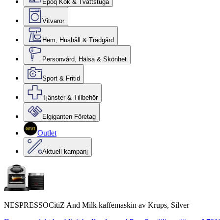
Epoq Kök & Tvättstuga
Vitvaror
Hem, Hushåll & Trädgård
Personvård, Hälsa & Skönhet
Sport & Fritid
Tjänster & Tillbehör
Elgiganten Företag
Outlet
Aktuell kampanj
NESPRESSOCitiZ And Milk kaffemaskin av Krups, Silver