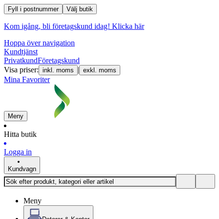
Fyll i postnummer
Välj butik
Kom igång, bli företagskund idag!
Klicka här
Hoppa över navigation
Kundtjänst
Privatkund
Företagskund
Visa priser:
|
inkl. moms
exkl. moms
Mina Favoriter
Meny
Hitta butik
Logga in
Kundvagn
Meny