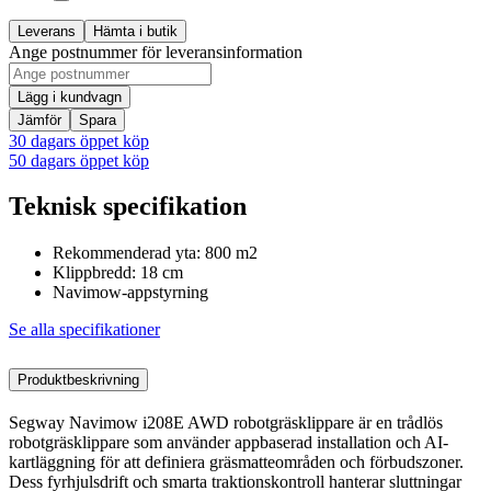
Leverans
Hämta i butik
Ange postnummer för leveransinformation
Lägg i kundvagn
Jämför
Spara
30 dagars öppet köp
50 dagars öppet köp
Teknisk specifikation
Rekommenderad yta: 800 m2
Klippbredd: 18 cm
Navimow-appstyrning
Se alla specifikationer
Produktbeskrivning
Segway Navimow i208E AWD robotgräsklippare är en trådlös
robotgräsklippare som använder appbaserad installation och AI-
kartläggning för att definiera gräsmatteområden och förbudszoner.
Dess fyrhjulsdrift och smarta traktionskontroll hanterar sluttningar