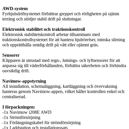
AWD-system
Fyrhjulsdriftsystemet förbättrar greppet och rörligheten på ojämn
terräng och stödjer stabil drift på sluttningar.
Elektronisk stabilitet och traktionskontroll
Elektronisk stabilitetskontroll arbetar tillsammans med
traktionskontrollsystemet för att hantera hjulrörelser, minska slirning
och upprätthålla smidig drift på vått eller ojämnt gräs.
Sensorer
Klipparen är utrustad med regn-, lutnings- och lyftsensorer för att
anpassa sig till väderförhållanden, förbättra säkerheten och förhindra
oavsiktlig drift.
Navimow-appstyrning
All installation, schemaläggning, kartläggning och övervakning
hanteras genom Navimow-appen, vilket håller kontrollen enkel och
centraliserad.
I förpackningen:
-1x Navimow i208E AWD
-1x Strömförsörjning
-1x Förlängningskabel för strömförsörjning
-1x Laddstation och installationssats