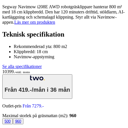
Segway Navimow i208E AWD robotgräsklippare hanterar 800 m²
med 18 cm klippbredd. Den har 120 minuters drifttid, stöldlarm, AI-
kartläggning och schemalagd klippning. Styr allt via Navimow-
appen.
Läs mer om produkten
Teknisk specifikation
Rekommenderad yta: 800 m2
Klippbredd: 18 cm
Navimow-appstyrning
Se alla specifikationer
10399.-
exkl. moms
Från
419.-/mån
i 36 mån
Outlet-pris
Från 7279.-
Maximal storlek på gräsmattan (m2)
:
960
500
960