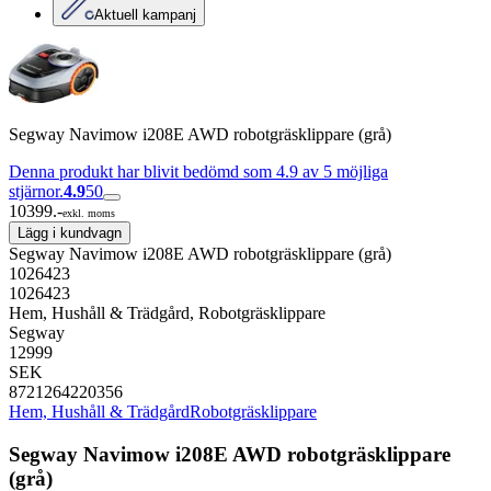
Aktuell kampanj
Segway Navimow i208E AWD robotgräsklippare (grå)
Denna produkt har blivit bedömd som 4.9 av 5 möjliga
stjärnor.
4.9
50
10399.-
exkl. moms
Lägg i kundvagn
Segway Navimow i208E AWD robotgräsklippare (grå)
1026423
1026423
Hem, Hushåll & Trädgård, Robotgräsklippare
Segway
12999
SEK
8721264220356
Hem, Hushåll & Trädgård
Robotgräsklippare
Segway Navimow i208E AWD robotgräsklippare
(grå)