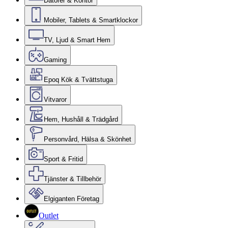
Datorer & Kontor
Mobiler, Tablets & Smartklockor
TV, Ljud & Smart Hem
Gaming
Epoq Kök & Tvättstuga
Vitvaror
Hem, Hushåll & Trädgård
Personvård, Hälsa & Skönhet
Sport & Fritid
Tjänster & Tillbehör
Elgiganten Företag
Outlet