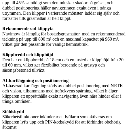
upp till 45% samtidigt som den minskar skador på gräset, och
dubbel positionering håller navigeringen exakt även i trånga
utrymmen. Den klipper i varierande mönster, laddar sig själv och
fortsätter tills gräsmattan är helt klippt.
Rekommenderad klippyta
Navimow är lämplig för bostadsgräsmattor, med en rekommenderad
täckning på upp till 800 m² och en maximal kapacitet på 960 m²,
vilket gör den passande för vanligt hemmabruk.
Klippbredd och klipphöjd
Den har en klippbredd på 18 cm och en justerbar klipphöjd från 20
till 60 mm, vilket ger flexibilitet beroende på grästyp och
säsongsbetonad tillväxt.
AI-kartläggning och positionering
AI-baserad kartläggning stöds av dubbel positionering med NRTK
och vision, tillsammans med trefrekvens spårning, vilket hjälper
klipparen att upprätthålla exakt navigering även nära hinder eller i
trånga områden.
Stöldskydd
Säkerhetsfunktioner inkluderar ett lyftlarm som aktiveras om
klipparen lyfts upp och PIN-kodsskydd för att förhindra obehörig
åtkomst.