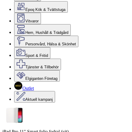
Epoq Kök & Tvättstuga
Vitvaror
Hem, Hushåll & Trädgård
Personvård, Hälsa & Skönhet
Sport & Fritid
Tjänster & Tillbehör
Elgiganten Företag
Outlet
Aktuell kampanj
iPad Pro 11" Smart folio fodral (vit)