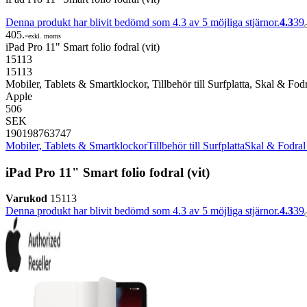
Denna produkt har blivit bedömd som 4.3 av 5 möjliga stjärnor.
4.3
39
405.-
exkl. moms
iPad Pro 11" Smart folio fodral (vit)
15113
15113
Mobiler, Tablets & Smartklockor, Tillbehör till Surfplatta, Skal & Fodra
Apple
506
SEK
190198763747
Mobiler, Tablets & Smartklockor
Tillbehör till Surfplatta
Skal & Fodral t
iPad Pro 11" Smart folio fodral (vit)
Varukod
15113
Denna produkt har blivit bedömd som 4.3 av 5 möjliga stjärnor.
4.3
39