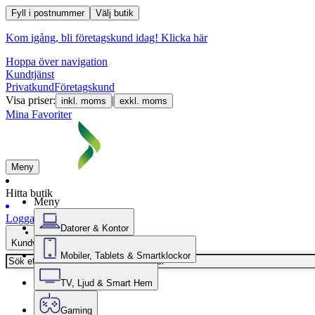
Fyll i postnummer
Välj butik
Kom igång, bli företagskund idag!
Klicka här
Hoppa över navigation
Kundtjänst
Privatkund
Företagskund
Visa priser:
|
inkl. moms
exkl. moms
Mina Favoriter
Meny
Hitta butik
Meny
Logga in
Datorer & Kontor
Kundvagn
Mobiler, Tablets & Smartklockor
TV, Ljud & Smart Hem
Gaming