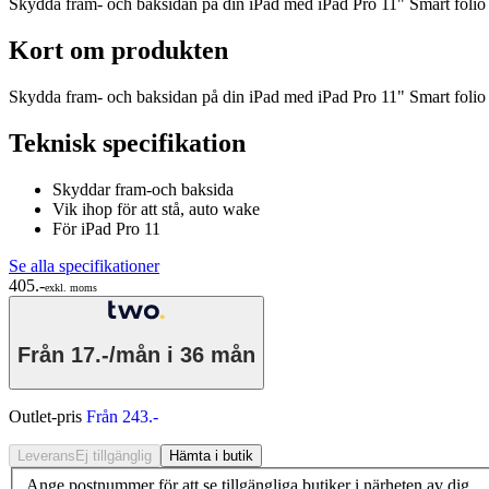
Skydda fram- och baksidan på din iPad med iPad Pro 11" Smart folio fod
Kort om produkten
Skydda fram- och baksidan på din iPad med iPad Pro 11" Smart folio fod
Teknisk specifikation
Skyddar fram-och baksida
Vik ihop för att stå, auto wake
För iPad Pro 11
Se alla specifikationer
405.-
exkl. moms
Från
17.-/mån
i 36 mån
Outlet-pris
Från 243.-
Leverans
Ej tillgänglig
Hämta i butik
Ange postnummer för att se tillgängliga butiker i närheten av dig