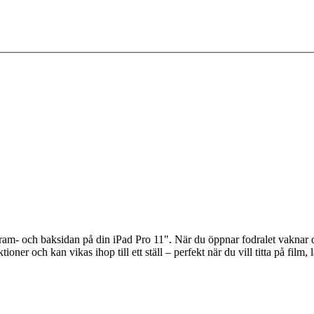
fram- och baksidan på din iPad Pro 11". När du öppnar fodralet vaknar di
tioner och kan vikas ihop till ett ställ – perfekt när du vill titta på film