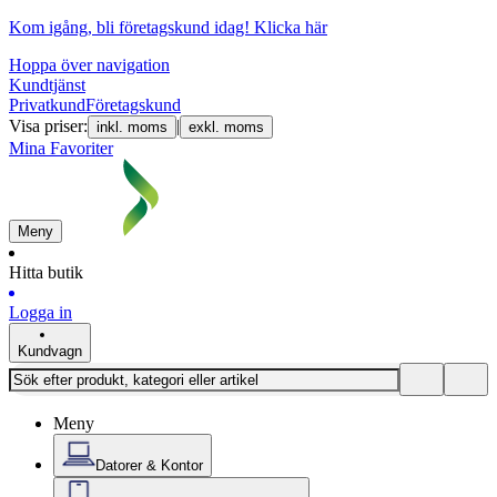
Kom igång, bli företagskund idag!
Klicka här
Hoppa över navigation
Kundtjänst
Privatkund
Företagskund
Visa priser:
|
inkl. moms
exkl. moms
Mina Favoriter
Meny
Hitta butik
Logga in
Kundvagn
Meny
Datorer & Kontor