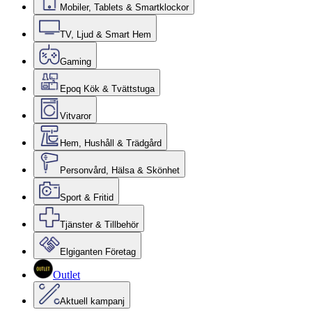
Mobiler, Tablets & Smartklockor
TV, Ljud & Smart Hem
Gaming
Epoq Kök & Tvättstuga
Vitvaror
Hem, Hushåll & Trädgård
Personvård, Hälsa & Skönhet
Sport & Fritid
Tjänster & Tillbehör
Elgiganten Företag
Outlet
Aktuell kampanj