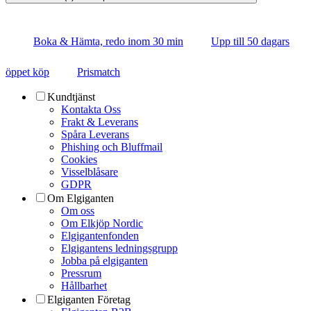
Boka & Hämta, redo inom 30 min
Upp till 50 dagars
öppet köp
Prismatch
Kundtjänst
Kontakta Oss
Frakt & Leverans
Spåra Leverans
Phishing och Bluffmail
Cookies
Visselblåsare
GDPR
Om Elgiganten
Om oss
Om Elkjöp Nordic
Elgigantenfonden
Elgigantens ledningsgrupp
Jobba på elgiganten
Pressrum
Hållbarhet
Elgiganten Företag