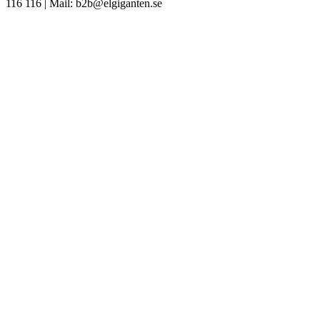
116 116 | Mail: b2b@elgiganten.se