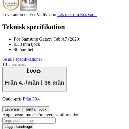
Leverantörens EcoVadis score
Läs mer om EcoVadis
Teknisk specifikation
För Samsung Galaxy Tab A7 (2020)
0.33 mm tjock
9h hårdhet
Se alla specifikationer
101.-
exkl. moms
Från
4.-/mån
i 36 mån
Outlet-pris
Från 30.-
Leverans
Hämta i butik
Ange postnummer för leveransinformation
Lägg i kundvagn