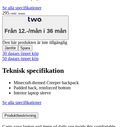
Se alla specifikationer
295.-
exkl. moms
Från
12.-/mån
i 36 mån
Den här produkten är inte tillgänglig
Jämför
Spara
30 dagars öppet köp
50 dagars öppet köp
Teknisk specifikation
Minecraft-themed Creeper backpack
Padded back, reinforced bottom
Interior laptop sleeve
Se alla specifikationer
Produktbeskrivning
Carry your laptop and items of daily use inside this comfortable