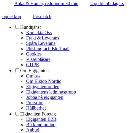
Boka & Hämta, redo inom 30 min
Upp till 50 dagars
öppet köp
Prismatch
Kundtjänst
Kontakta Oss
Frakt & Leverans
Spåra Leverans
Phishing och Bluffmail
Cookies
Visselblåsare
GDPR
Om Elgiganten
Om oss
Om Elkjöp Nordic
Elgigantenfonden
Elgigantens ledningsgrupp
Jobba på elgiganten
Pressrum
Hållbarhet
Elgiganten Företag
Elgiganten B2B
Bli kund online
Anbud