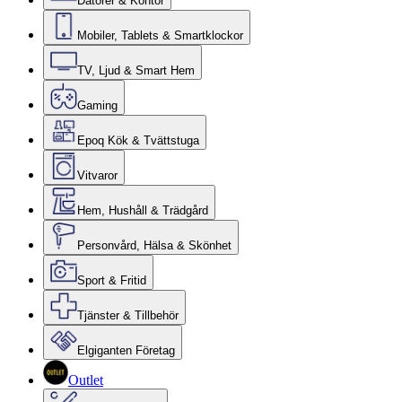
Datorer & Kontor
Mobiler, Tablets & Smartklockor
TV, Ljud & Smart Hem
Gaming
Epoq Kök & Tvättstuga
Vitvaror
Hem, Hushåll & Trädgård
Personvård, Hälsa & Skönhet
Sport & Fritid
Tjänster & Tillbehör
Elgiganten Företag
Outlet