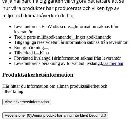
välja hållbart. På Elgiganten vill vi göra det lättare att se
hur våra produkter har producerats och vilken typ av
miljö- och klimatpåverkan de har.
Leverantörens EcoVadis score
Information saknas från
leverantör
Tredje parts miljögodkännande
Inget godkännande
Tillgängliga reservdelar i år
Information saknas från leverantör
Energimärkning
Tillverkad i
Kina
Förväntad livslängd i år
Information saknas från leverantör
Leverantörens beräkning av förväntad livslängd,
läs mer här
Produktsäkerhetsinformation
Här hittar du information om allmän produktsäkerhet och
tillverkning
Visa säkerhetsinformation
Recensioner (0)
Denna produkt har ännu inte blivit bedömd.
0