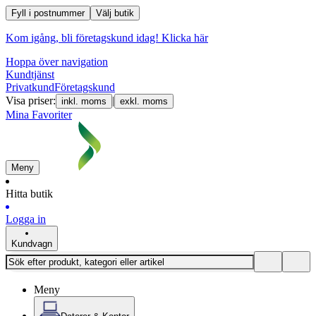
Fyll i postnummer
Välj butik
Kom igång, bli företagskund idag!
Klicka här
Hoppa över navigation
Kundtjänst
Privatkund
Företagskund
Visa priser:
|
inkl. moms
exkl. moms
Mina Favoriter
Meny
Hitta butik
Logga in
Kundvagn
Meny