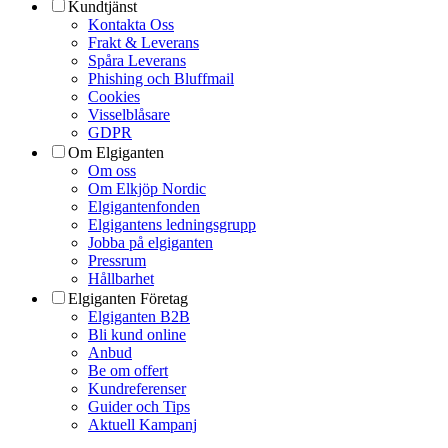
Kundtjänst
Kontakta Oss
Frakt & Leverans
Spåra Leverans
Phishing och Bluffmail
Cookies
Visselblåsare
GDPR
Om Elgiganten
Om oss
Om Elkjöp Nordic
Elgigantenfonden
Elgigantens ledningsgrupp
Jobba på elgiganten
Pressrum
Hållbarhet
Elgiganten Företag
Elgiganten B2B
Bli kund online
Anbud
Be om offert
Kundreferenser
Guider och Tips
Aktuell Kampanj