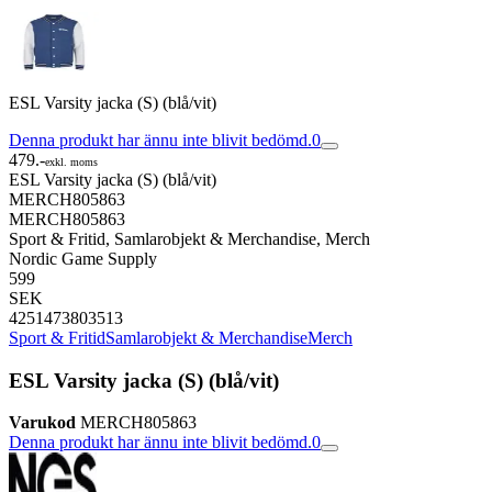
ESL Varsity jacka (S) (blå/vit)
Denna produkt har ännu inte blivit bedömd.
0
479.-
exkl. moms
ESL Varsity jacka (S) (blå/vit)
MERCH805863
MERCH805863
Sport & Fritid, Samlarobjekt & Merchandise, Merch
Nordic Game Supply
599
SEK
4251473803513
Sport & Fritid
Samlarobjekt & Merchandise
Merch
ESL Varsity jacka (S) (blå/vit)
Varukod
MERCH805863
Denna produkt har ännu inte blivit bedömd.
0