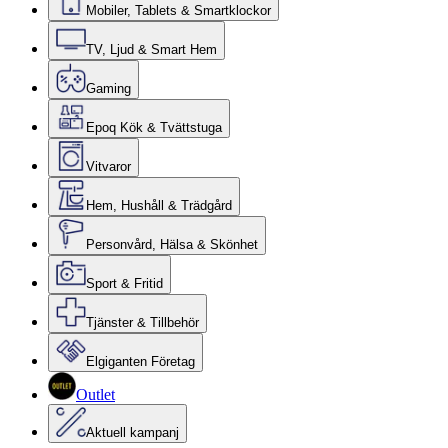
Mobiler, Tablets & Smartklockor
TV, Ljud & Smart Hem
Gaming
Epoq Kök & Tvättstuga
Vitvaror
Hem, Hushåll & Trädgård
Personvård, Hälsa & Skönhet
Sport & Fritid
Tjänster & Tillbehör
Elgiganten Företag
Outlet
Aktuell kampanj