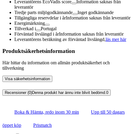
Leverantörens EcoVadis score
Information saknas från
leverantör
Tredje parts miljögodkännande
Inget godkännande
Tillgängliga reservdelar i år
Information saknas från leverantör
Energimärkning
Tillverkad i
Portugal
Förväntad livslängd i år
Information saknas från leverantör
Leverantörens beräkning av förväntad livslängd,
läs mer här
Produktsäkerhetsinformation
Här hittar du information om allmän produktsäkerhet och
tillverkning
Visa säkerhetsinformation
Recensioner (0)
Denna produkt har ännu inte blivit bedömd.
0
Boka & Hämta, redo inom 30 min
Upp till 50 dagars
öppet köp
Prismatch