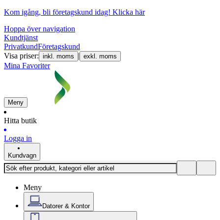
Kom igång, bli företagskund idag!
Klicka här
Hoppa över navigation
Kundtjänst
Privatkund
Företagskund
Visa priser:
|
inkl. moms
exkl. moms
Mina Favoriter
Meny
Hitta butik
Logga in
Kundvagn
Meny
Datorer & Kontor