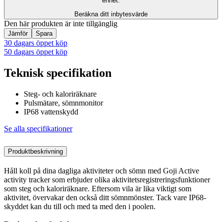
enhet.
Beräkna ditt inbytesvärde
Den här produkten är inte tillgänglig
Jämför
Spara
30 dagars öppet köp
50 dagars öppet köp
Teknisk specifikation
Steg- och kaloriräknare
Pulsmätare, sömnmonitor
IP68 vattenskydd
Se alla specifikationer
Produktbeskrivning
Håll koll på dina dagliga aktiviteter och sömn med Goji Active
activity tracker som erbjuder olika aktivitetsregistreringsfunktioner
som steg och kaloriräknare. Eftersom vila är lika viktigt som
aktivitet, övervakar den också ditt sömnmönster. Tack vare IP68-
skyddet kan du till och med ta med den i poolen.