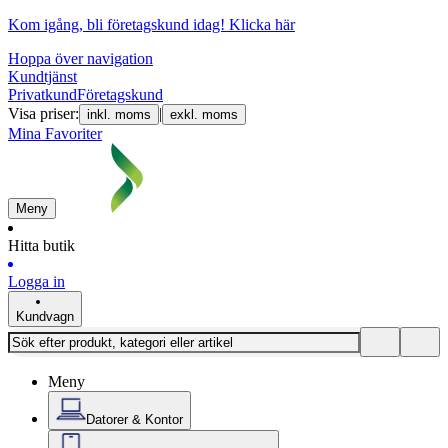
Kom igång, bli företagskund idag!
Klicka här
Hoppa över navigation
Kundtjänst
Privatkund
Företagskund
Visa priser:
|
inkl. moms
exkl. moms
Mina Favoriter
Meny
Hitta butik
Logga in
Kundvagn
Meny
Datorer & Kontor