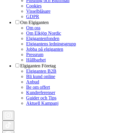
Phishing och Bluffmail
Cookies
Visselblåsare
GDPR
Om Elgiganten
Om oss
Om Elkjöp Nordic
Elgigantenfonden
Elgigantens ledningsgrupp
Jobba på elgiganten
Pressrum
Hållbarhet
Elgiganten Företag
Elgiganten B2B
Bli kund online
Anbud
Be om offert
Kundreferenser
Guider och Tips
Aktuell Kampanj