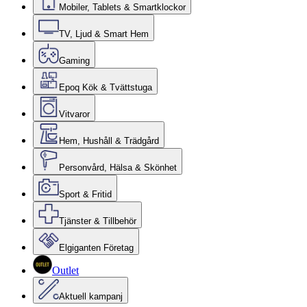
Mobiler, Tablets & Smartklockor
TV, Ljud & Smart Hem
Gaming
Epoq Kök & Tvättstuga
Vitvaror
Hem, Hushåll & Trädgård
Personvård, Hälsa & Skönhet
Sport & Fritid
Tjänster & Tillbehör
Elgiganten Företag
Outlet
Aktuell kampanj