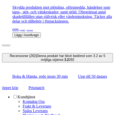
Skydda produkten mot plötsliga, oförutsedda, händelser som
tapp-, stöt- och vätskeskador, samt stöld. Obegränsat antal
skadetillfällen utan självrisk eller värdeminskning. Täcker alla
delar och tillbehör i förpackningen.
699.-
exkl. moms
Lägg i kundvagn
Recensioner (292)
Denna produkt har blivit bedömd som 3.2 av 5
möjliga stjärnor.
3.2
292
Boka & Hämta, redo inom 30 min
Upp till 50 dagars
öppet köp
Prismatch
Kundtjänst
Kontakta Oss
Frakt & Leverans
Spåra Leverans