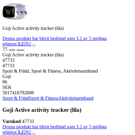
Goji Active activity tracker (lila)
Denna produkt har blivit bedömd som 3.2 av 5 möjliga
stjärnor.
3.2
292
77.-
exkl. moms
Goji Active activity tracker (lila)
47733
47733
Sport & Fritid, Sport & Fitness, Aktivitetsarmband
Goji
96
SEK
5017416792608
Sport & Fritid
Sport & Fitness
Aktivitetsarmband
Goji Active activity tracker (lila)
Varukod
47733
Denna produkt har blivit bedömd som 3.2 av 5 möjliga
stjärnor.
3.2
292