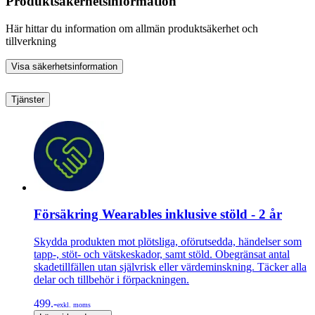
Produktsäkerhetsinformation
Här hittar du information om allmän produktsäkerhet och
tillverkning
Visa säkerhetsinformation
Tjänster
Försäkring Wearables inklusive stöld - 2 år
Skydda produkten mot plötsliga, oförutsedda, händelser som
tapp-, stöt- och vätskeskador, samt stöld. Obegränsat antal
skadetillfällen utan självrisk eller värdeminskning. Täcker alla
delar och tillbehör i förpackningen.
499.-
exkl. moms