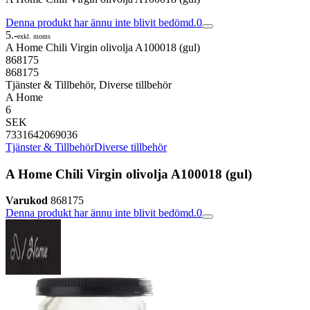
Denna produkt har ännu inte blivit bedömd.
0
5.-
exkl. moms
A Home Chili Virgin olivolja A100018 (gul)
868175
868175
Tjänster & Tillbehör, Diverse tillbehör
A Home
6
SEK
7331642069036
Tjänster & Tillbehör
Diverse tillbehör
A Home Chili Virgin olivolja A100018 (gul)
Varukod
868175
Denna produkt har ännu inte blivit bedömd.
0