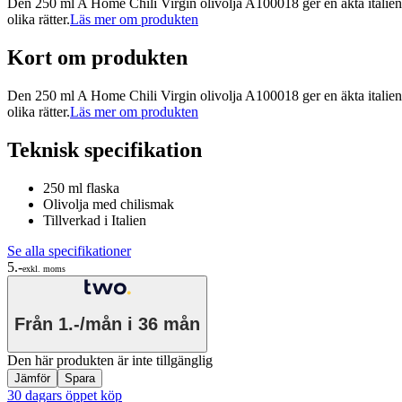
Den 250 ml A Home Chili Virgin olivolja A100018 ger en äkta italiens
olika rätter.
Läs mer om produkten
Kort om produkten
Den 250 ml A Home Chili Virgin olivolja A100018 ger en äkta italiens
olika rätter.
Läs mer om produkten
Teknisk specifikation
250 ml flaska
Olivolja med chilismak
Tillverkad i Italien
Se alla specifikationer
5.-
exkl. moms
Från
1.-/mån
i 36 mån
Den här produkten är inte tillgänglig
Jämför
Spara
30 dagars öppet köp