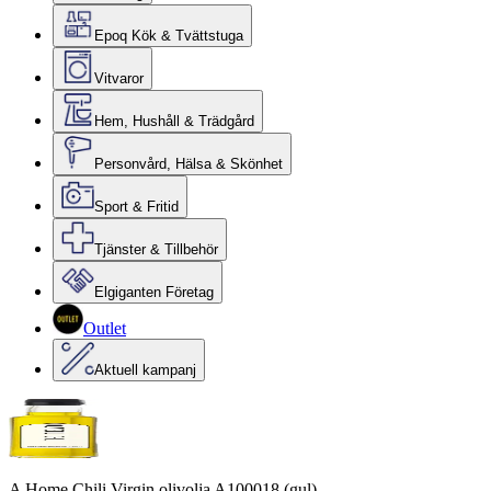
Epoq Kök & Tvättstuga
Vitvaror
Hem, Hushåll & Trädgård
Personvård, Hälsa & Skönhet
Sport & Fritid
Tjänster & Tillbehör
Elgiganten Företag
Outlet
Aktuell kampanj
A Home Chili Virgin olivolja A100018 (gul)