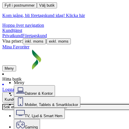
Fyll i postnummer
Välj butik
Kom igång, bli företagskund idag!
Klicka här
Hoppa över navigation
Kundtjänst
Privatkund
Företagskund
Visa priser:
|
inkl. moms
exkl. moms
Mina Favoriter
Meny
Hitta butik
Meny
Logga in
Datorer & Kontor
Kundvagn
Mobiler, Tablets & Smartklockor
TV, Ljud & Smart Hem
Gaming