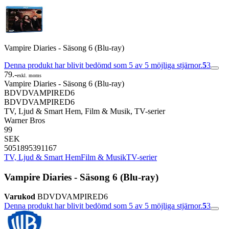
Vampire Diaries - Säsong 6 (Blu-ray)
Denna produkt har blivit bedömd som 5 av 5 möjliga stjärnor.
5
3
79.-
exkl. moms
Vampire Diaries - Säsong 6 (Blu-ray)
BDVDVAMPIRED6
BDVDVAMPIRED6
TV, Ljud & Smart Hem, Film & Musik, TV-serier
Warner Bros
99
SEK
5051895391167
TV, Ljud & Smart Hem
Film & Musik
TV-serier
Vampire Diaries - Säsong 6 (Blu-ray)
Varukod
BDVDVAMPIRED6
Denna produkt har blivit bedömd som 5 av 5 möjliga stjärnor.
5
3