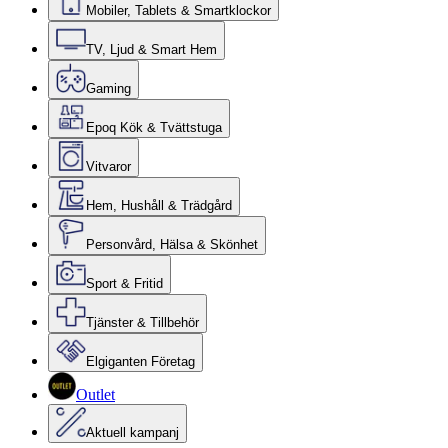
Mobiler, Tablets & Smartklockor
TV, Ljud & Smart Hem
Gaming
Epoq Kök & Tvättstuga
Vitvaror
Hem, Hushåll & Trädgård
Personvård, Hälsa & Skönhet
Sport & Fritid
Tjänster & Tillbehör
Elgiganten Företag
Outlet
Aktuell kampanj