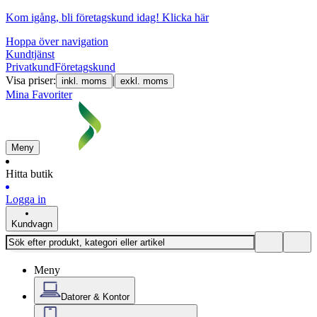
Kom igång, bli företagskund idag!
Klicka här
Hoppa över navigation
Kundtjänst
Privatkund
Företagskund
Visa priser:
|
inkl. moms
exkl. moms
Mina Favoriter
Meny
Hitta butik
Logga in
Kundvagn
Meny
Datorer & Kontor