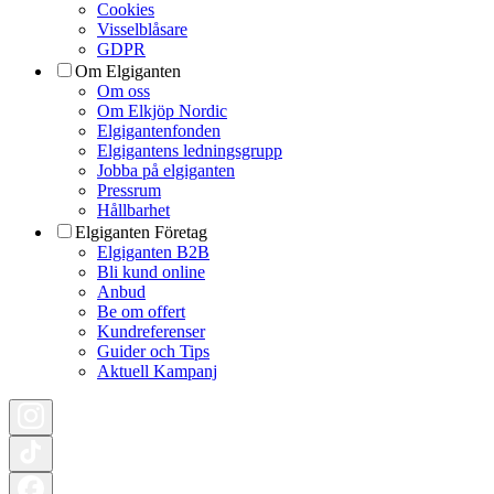
Cookies
Visselblåsare
GDPR
Om Elgiganten
Om oss
Om Elkjöp Nordic
Elgigantenfonden
Elgigantens ledningsgrupp
Jobba på elgiganten
Pressrum
Hållbarhet
Elgiganten Företag
Elgiganten B2B
Bli kund online
Anbud
Be om offert
Kundreferenser
Guider och Tips
Aktuell Kampanj