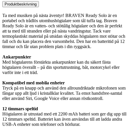
Produktbeskrivning
Ta med musiken på nästa äventyr! BRAVEN Ready Solo är en
portabel och trådlös utomhushögtalare som tål tuffa tag. Braven
Ready Solo är en vatten- och stöttålig högtalare och den är perfekt
att ta med till stranden eller på nästa vandringstur. Tack vare
termoplastiskt material på utsidan skyddas högtalaren mot stötar och
fall och du kan placera den varsomhelst. Den har en batteritid på 12
timmar och får utan problem plats i din ryggsäck.
Ankarpunkter
Med högtalarens förstärkta ankarpunkter kan du säkert fästa
högtalaren överallt – på din sportutrustning, båt, motorcykel eller
varför inte i ett träd.
Kompatibel med mobila enheter
Tryck på en knapp och använd den allroundriktade mikrofonen som
fångar upp allt ljud i kristallklar kvalitet. Ta emot handsfree-samtal
eller använd Siri, Google Voice eller annan röstkontroll.
12 timmars speltid
Högtalaren är utrustad med ett 2200 mAh batteri som ger dig upp till
12 timmars speltid. Batteriet kan även användas till att ladda andra
USB-A enheter som telefoner och hörlurar.