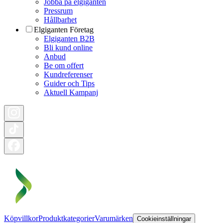
Jobba på elgiganten
Pressrum
Hållbarhet
Elgiganten Företag
Elgiganten B2B
Bli kund online
Anbud
Be om offert
Kundreferenser
Guider och Tips
Aktuell Kampanj
Köpvillkor
Produktkategorier
Varumärken
Cookieinställningar