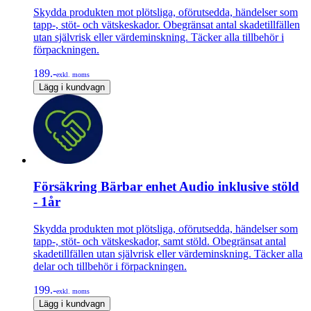
Skydda produkten mot plötsliga, oförutsedda, händelser som
tapp-, stöt- och vätskeskador. Obegränsat antal skadetillfällen
utan självrisk eller värdeminskning. Täcker alla tillbehör i
förpackningen.
189.-
exkl. moms
Lägg i kundvagn
Försäkring Bärbar enhet Audio inklusive stöld
- 1år
Skydda produkten mot plötsliga, oförutsedda, händelser som
tapp-, stöt- och vätskeskador, samt stöld. Obegränsat antal
skadetillfällen utan självrisk eller värdeminskning. Täcker alla
delar och tillbehör i förpackningen.
199.-
exkl. moms
Lägg i kundvagn