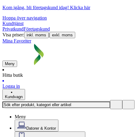
Kom igång, bli företagskund idag!
Klicka här
Hoppa över navigation
Kundtjänst
Privatkund
Företagskund
Visa priser:
|
inkl. moms
exkl. moms
Mina Favoriter
Meny
Hitta butik
Logga in
Kundvagn
Meny
Datorer & Kontor