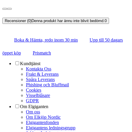
Recensioner (0)
Denna produkt har ännu inte blivit bedömd.
0
Boka & Hämta, redo inom 30 min
Upp till 50 dagars
öppet köp
Prismatch
Kundtjänst
Kontakta Oss
Frakt & Leverans
Spåra Leverans
Phishing och Bluffmail
Cookies
Visselblåsare
GDPR
Om Elgiganten
Om oss
Om Elkjöp Nordic
Elgigantenfonden
Elgigantens ledningsgrupp