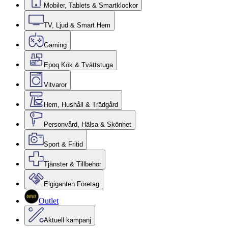
Mobiler, Tablets & Smartklockor
TV, Ljud & Smart Hem
Gaming
Epoq Kök & Tvättstuga
Vitvaror
Hem, Hushåll & Trädgård
Personvård, Hälsa & Skönhet
Sport & Fritid
Tjänster & Tillbehör
Elgiganten Företag
Outlet
Aktuell kampanj