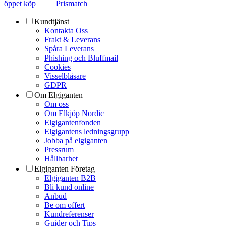
öppet köp
Prismatch
Kundtjänst
Kontakta Oss
Frakt & Leverans
Spåra Leverans
Phishing och Bluffmail
Cookies
Visselblåsare
GDPR
Om Elgiganten
Om oss
Om Elkjöp Nordic
Elgigantenfonden
Elgigantens ledningsgrupp
Jobba på elgiganten
Pressrum
Hållbarhet
Elgiganten Företag
Elgiganten B2B
Bli kund online
Anbud
Be om offert
Kundreferenser
Guider och Tips