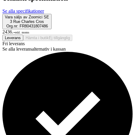
Se alla specifikationer
Vara säljs av
Zoomici SE
3 Rue Charles Cros
Org.nr: FR80431807486
2436.-
exkl. moms
Leverans
Hämta i butik
Ej tillgänglig
Fri leverans
Se alla leveransalternativ i kassan