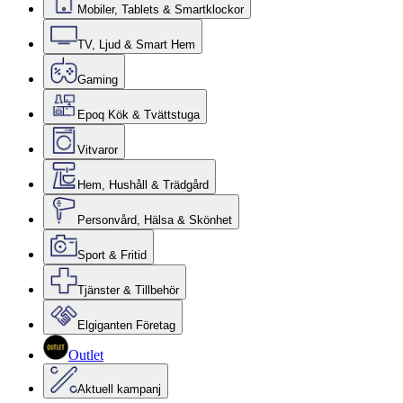
Mobiler, Tablets & Smartklockor
TV, Ljud & Smart Hem
Gaming
Epoq Kök & Tvättstuga
Vitvaror
Hem, Hushåll & Trädgård
Personvård, Hälsa & Skönhet
Sport & Fritid
Tjänster & Tillbehör
Elgiganten Företag
Outlet
Aktuell kampanj