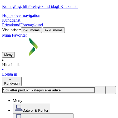
Kom igång, bli företagskund idag!
Klicka här
Hoppa över navigation
Kundtjänst
Privatkund
Företagskund
Visa priser:
|
inkl. moms
exkl. moms
Mina Favoriter
Meny
Hitta butik
Logga in
Kundvagn
Meny
Datorer & Kontor