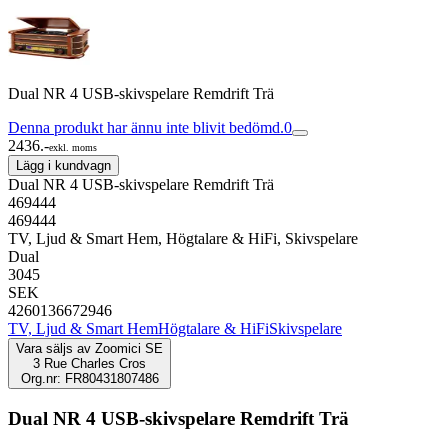
Dual NR 4 USB-skivspelare Remdrift Trä
Denna produkt har ännu inte blivit bedömd.
0
2436.-
exkl. moms
Lägg i kundvagn
Dual NR 4 USB-skivspelare Remdrift Trä
469444
469444
TV, Ljud & Smart Hem, Högtalare & HiFi, Skivspelare
Dual
3045
SEK
4260136672946
TV, Ljud & Smart Hem
Högtalare & HiFi
Skivspelare
Vara säljs av
Zoomici SE
3 Rue Charles Cros
Org.nr: FR80431807486
Dual NR 4 USB-skivspelare Remdrift Trä