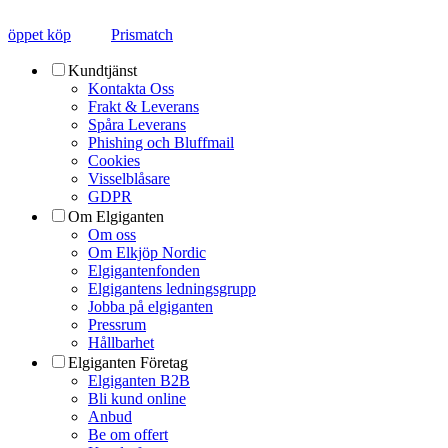
öppet köp
Prismatch
Kundtjänst
Kontakta Oss
Frakt & Leverans
Spåra Leverans
Phishing och Bluffmail
Cookies
Visselblåsare
GDPR
Om Elgiganten
Om oss
Om Elkjöp Nordic
Elgigantenfonden
Elgigantens ledningsgrupp
Jobba på elgiganten
Pressrum
Hållbarhet
Elgiganten Företag
Elgiganten B2B
Bli kund online
Anbud
Be om offert