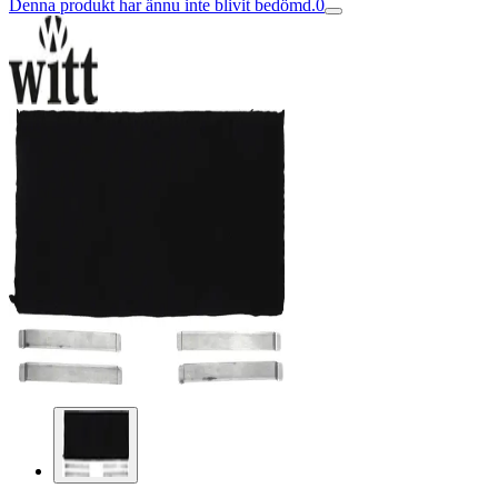
Denna produkt har ännu inte blivit bedömd.
0