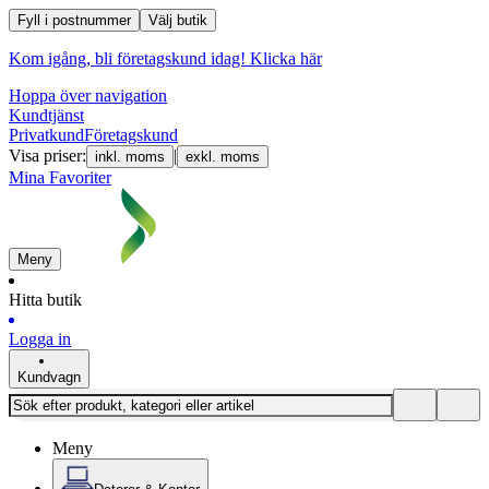
Fyll i postnummer
Välj butik
Kom igång, bli företagskund idag!
Klicka här
Hoppa över navigation
Kundtjänst
Privatkund
Företagskund
Visa priser:
|
inkl. moms
exkl. moms
Mina Favoriter
Meny
Hitta butik
Logga in
Kundvagn
Meny