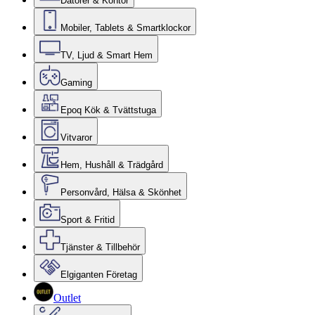
Datorer & Kontor
Mobiler, Tablets & Smartklockor
TV, Ljud & Smart Hem
Gaming
Epoq Kök & Tvättstuga
Vitvaror
Hem, Hushåll & Trädgård
Personvård, Hälsa & Skönhet
Sport & Fritid
Tjänster & Tillbehör
Elgiganten Företag
Outlet