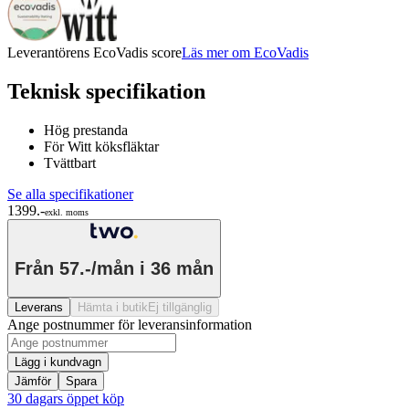
Leverantörens EcoVadis score
Läs mer om EcoVadis
Teknisk specifikation
Hög prestanda
För Witt köksfläktar
Tvättbart
Se alla specifikationer
1399.-
exkl. moms
Från
57.-/mån
i 36 mån
Leverans
Hämta i butik
Ej tillgänglig
Ange postnummer för leveransinformation
Lägg i kundvagn
Jämför
Spara
30 dagars öppet köp