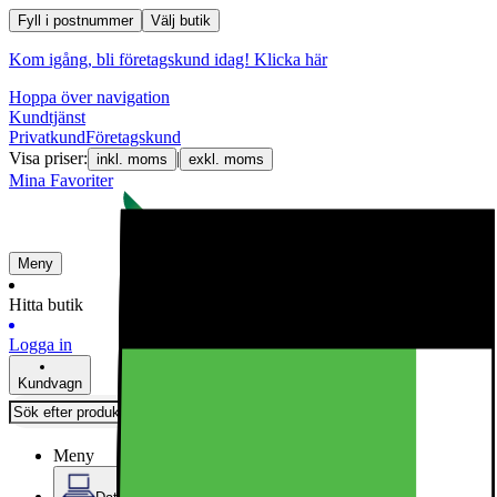
Fyll i postnummer
Välj butik
Kom igång, bli företagskund idag!
Klicka här
Hoppa över navigation
Kundtjänst
Privatkund
Företagskund
Visa priser:
|
inkl. moms
exkl. moms
Mina Favoriter
Meny
Hitta butik
Logga in
Kundvagn
Meny