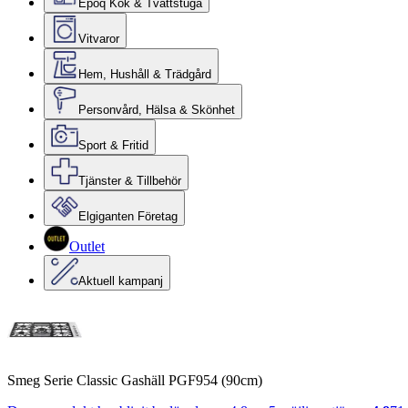
Epoq Kök & Tvättstuga
Vitvaror
Hem, Hushåll & Trädgård
Personvård, Hälsa & Skönhet
Sport & Fritid
Tjänster & Tillbehör
Elgiganten Företag
Outlet
Aktuell kampanj
Smeg Serie Classic Gashäll PGF954 (90cm)