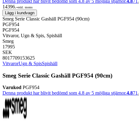
Denna produkt har blivit bedömd som 4.8 av 5 möjliga stjärnor.
4.8
71
14396.-
exkl. moms
Lägg i kundvagn
Smeg Serie Classic Gashäll PGF954 (90cm)
PGF954
PGF954
Vitvaror, Ugn & Spis, Spishäll
Smeg
17995
SEK
8017709153625
Vitvaror
Ugn & Spis
Spishäll
Smeg Serie Classic Gashäll PGF954 (90cm)
Varukod
PGF954
Denna produkt har blivit bedömd som 4.8 av 5 möjliga stjärnor.
4.8
71