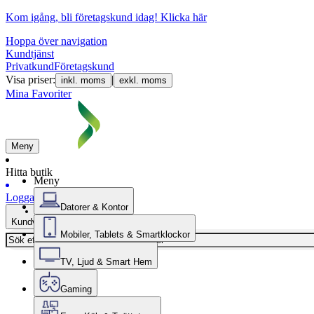
Kom igång, bli företagskund idag!
Klicka här
Hoppa över navigation
Kundtjänst
Privatkund
Företagskund
Visa priser:
|
inkl. moms
exkl. moms
Mina Favoriter
Meny
Hitta butik
Meny
Logga in
Datorer & Kontor
Kundvagn
Mobiler, Tablets & Smartklockor
TV, Ljud & Smart Hem
Gaming