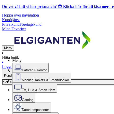
Du vet väl att vi har prismatch? 😍
Klicka här för att läsa mer
- e
Hoppa över navigation
Kundtjänst
Privatkund
Företagskund
Mina Favoriter
Meny
Hitta butik
Meny
Logga in
Datorer & Kontor
Kundvagn
Mobiler, Tablets & Smartklockor
TV, Ljud & Smart Hem
Gaming
Datorkomponenter