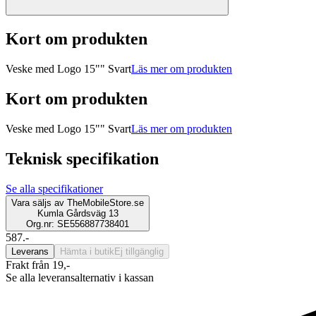
Kort om produkten
Veske med Logo 15"" Svart
Läs mer om produkten
Kort om produkten
Veske med Logo 15"" Svart
Läs mer om produkten
Teknisk specifikation
Se alla specifikationer
Vara säljs av
TheMobileStore.se
Kumla Gårdsväg 13
Org.nr: SE556887738401
587.-
Leverans
Hämta i butik
Ej tillgänglig
Frakt från 19,-
Se alla leveransalternativ i kassan