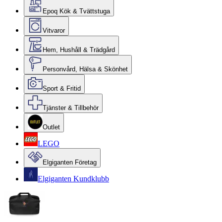
Epoq Kök & Tvättstuga
Vitvaror
Hem, Hushåll & Trädgård
Personvård, Hälsa & Skönhet
Sport & Fritid
Tjänster & Tillbehör
Outlet
LEGO
Elgiganten Företag
Elgiganten Kundklubb