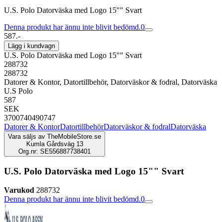
U.S. Polo Datorväska med Logo 15"" Svart
Denna produkt har ännu inte blivit bedömd.
0
587.-
Lägg i kundvagn
U.S. Polo Datorväska med Logo 15"" Svart
288732
288732
Datorer & Kontor, Datortillbehör, Datorväskor & fodral, Datorväska
U.S Polo
587
SEK
3700740490747
Datorer & Kontor
Datortillbehör
Datorväskor & fodral
Datorväska
Vara säljs av
TheMobileStore.se
Kumla Gårdsväg 13
Org.nr: SE556887738401
U.S. Polo Datorväska med Logo 15"" Svart
Varukod
288732
Denna produkt har ännu inte blivit bedömd.
0