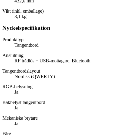
432,0 mm
Vikt (inkl. emballage)
3,1 kg
Nyckelspecifikation
Produkttyp
Tangentbord
Anslutning
RF trådlös + USB-mottagare, Bluetooth
Tangentbordslayout
Nordisk (QWERTY)
RGB-belysning
Ja
Bakbelyst tangentbord
Ja
Mekaniska brytare
Ja
Färg