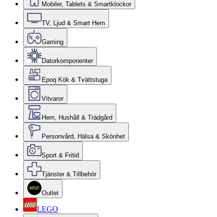
Mobiler, Tablets & Smartklockor
TV, Ljud & Smart Hem
Gaming
Datorkomponenter
Epoq Kök & Tvättstuga
Vitvaror
Hem, Hushåll & Trädgård
Personvård, Hälsa & Skönhet
Sport & Fritid
Tjänster & Tillbehör
Outlet
LEGO