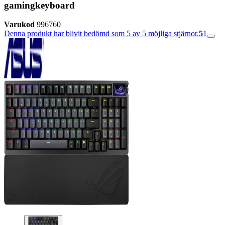
gamingkeyboard
Varukod
996760
Denna produkt har blivit bedömd som 5 av 5 möjliga stjärnor.
5
1