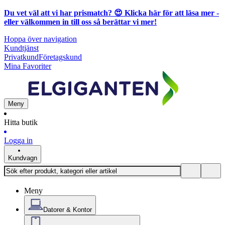
Du vet väl att vi har prismatch? 😍
Klicka här för att läsa mer
-
eller välkommen in till oss så berättar vi mer!
Hoppa över navigation
Kundtjänst
Privatkund
Företagskund
Mina Favoriter
Meny
Hitta butik
Logga in
Kundvagn
Meny
Datorer & Kontor