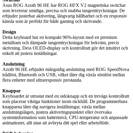
Asus ROG Azoth 96 HE har ROG HFX V2 magnetiska switchar
som levererar smidiga, precisa och snabba tangenttryckningar. De
erbjuder justerbar aktivering, långvarig hållbarhet och en responsiv
känsla som är perfekt för både gaming och skrivande.
Design
Detta keyboard har en kompakt 96%-layout med en premium
metallram och dämpade tangenttryckningar för bekväm, precis
skrivning. Dess OLED-display och kontrollratt gör det intuitivt och
enkelt att justera inställningar.
Anslutning
Azoth 96 HE erbjuder mångsidig anslutning med ROG SpeedNova
trådlöst, Bluetooth och USB, vilket låter dig växla sömlöst mellan
flera enheter med ultraresponsiv prestanda.
Knappar
Keyboardet är utrustat med en sidoknapp och en trevägs kontrollratt
som placerar viktiga funktioner inom räckhåll. De programmerbara
knapparna låter dig navigera inställningar, växla mellan
anslutningslägen, justera aktiveringspunkter eller övervaka
systeminformation som batterinivå, CPU-temperatur och anpassade
animationer, allt utan att avbryta ditt spel eller arbetsflöde.