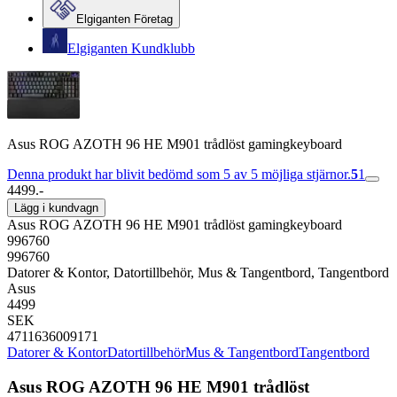
Elgiganten Företag
Elgiganten Kundklubb
Asus ROG AZOTH 96 HE M901 trådlöst gamingkeyboard
Denna produkt har blivit bedömd som 5 av 5 möjliga stjärnor.
5
1
4499.-
Lägg i kundvagn
Asus ROG AZOTH 96 HE M901 trådlöst gamingkeyboard
996760
996760
Datorer & Kontor, Datortillbehör, Mus & Tangentbord, Tangentbord
Asus
4499
SEK
4711636009171
Datorer & Kontor
Datortillbehör
Mus & Tangentbord
Tangentbord
Asus ROG AZOTH 96 HE M901 trådlöst