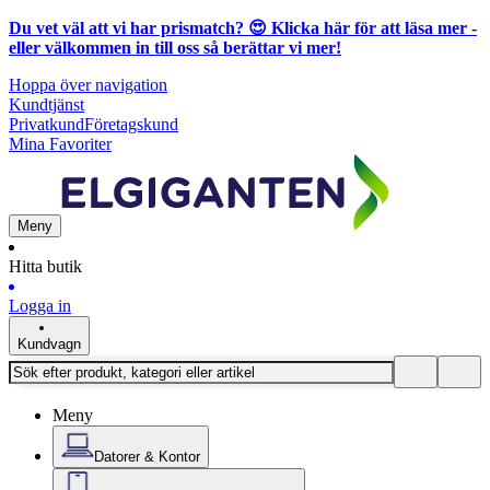
Du vet väl att vi har prismatch? 😍
Klicka här för att läsa mer
-
eller välkommen in till oss så berättar vi mer!
Hoppa över navigation
Kundtjänst
Privatkund
Företagskund
Mina Favoriter
Meny
Hitta butik
Logga in
Kundvagn
Meny
Datorer & Kontor