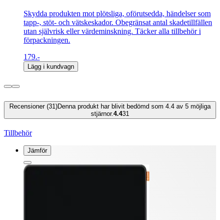
Skydda produkten mot plötsliga, oförutsedda, händelser som
tapp-, stöt- och vätskeskador. Obegränsat antal skadetillfällen
utan självrisk eller värdeminskning. Täcker alla tillbehör i
förpackningen.
179.-
Lägg i kundvagn
Recensioner (31)
Denna produkt har blivit bedömd som 4.4 av 5 möjliga
stjärnor.
4.4
31
Tillbehör
Jämför