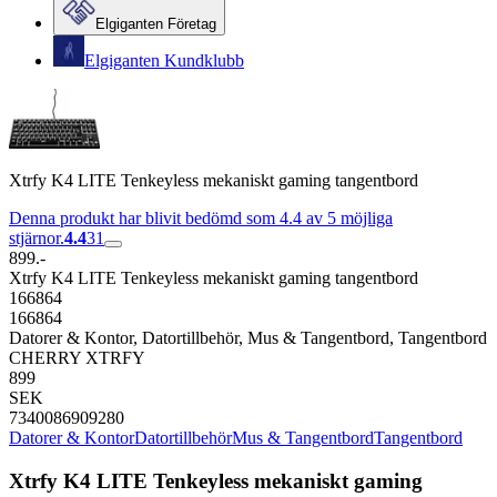
Elgiganten Företag
Elgiganten Kundklubb
Xtrfy K4 LITE Tenkeyless mekaniskt gaming tangentbord
Denna produkt har blivit bedömd som 4.4 av 5 möjliga
stjärnor.
4.4
31
899.-
Xtrfy K4 LITE Tenkeyless mekaniskt gaming tangentbord
166864
166864
Datorer & Kontor, Datortillbehör, Mus & Tangentbord, Tangentbord
CHERRY XTRFY
899
SEK
7340086909280
Datorer & Kontor
Datortillbehör
Mus & Tangentbord
Tangentbord
Xtrfy K4 LITE Tenkeyless mekaniskt gaming