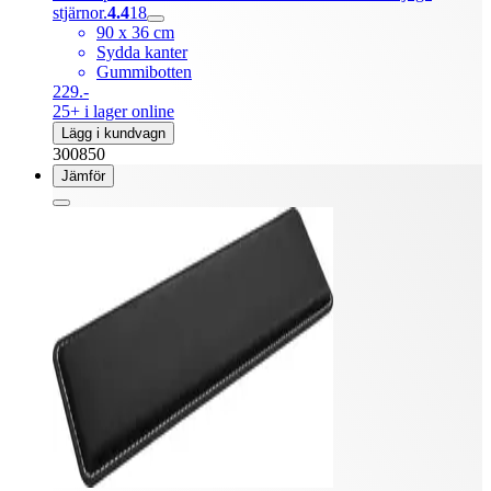
stjärnor.
4.4
18
90 x 36 cm
Sydda kanter
Gummibotten
229.-
25+ i lager online
Lägg i kundvagn
300850
Jämför