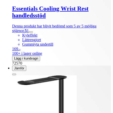
Essentials Cooling Wrist Rest
handledsstöd
Denna produkt har blivit bedömd som 5 av 5 möjliga
stjärnor.
5
1
Kyleffekt
Lättrengjort
Gummiyta undertill
169.-
100+ i lager online
Lägg i kundvagn
72570
Jämför