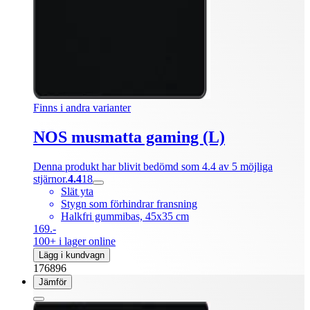
Finns i andra varianter
NOS musmatta gaming (L)
Denna produkt har blivit bedömd som 4.4 av 5 möjliga
stjärnor.
4.4
18
Slät yta
Stygn som förhindrar fransning
Halkfri gummibas, 45x35 cm
169.-
100+ i lager online
Lägg i kundvagn
176896
Jämför