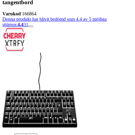
tangentbord
Varukod
166864
Denna produkt har blivit bedömd som 4.4 av 5 möjliga
stjärnor.
4.4
31