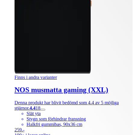
Finns i andra varianter
NOS musmatta gaming (XXL)
Denna produkt har blivit bedömd som 4.4 av 5 möjliga
stjärnor.
4.4
18
Slät yta
Stygn som förhindrar fransning
Halkfri gummibas, 90x36 cm
259.-