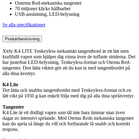
Outemu Red-mekaniska tangenter
70 miljoner klicks hållbarhet
USB-anslutning, LED-belysning
Se alla specifikationer
Produktbeskrivning
Xtrfy K4 LITE Tenkeyless mekaniskt tangentbord är ett lätt men
kraftfullt vapen som hjälper dig vinna även de tuffaste striderna. Det
har justerbar LED-belysning, Tenkeyless-format och Otemu Red-
tangenter. Den lätta vikten gör att du kan ta med tangentbordet på
alla dina äventyr.
K4 Lite
Det lätta och snabba tangentbordet med Tenkeyless-format och en
lätt vikt på 1050 g kan enkelt följa med dig på alla dina speläventyr.
Tangenter
K4 Lite är ett dödligt vapen som tål inte bara timmar utan även
dagar av intensivt spelande. Med Otemu Reds mekaniska tangenter
kan du spela så länge du vill och fortfarande få snabb och korrekt
respons.