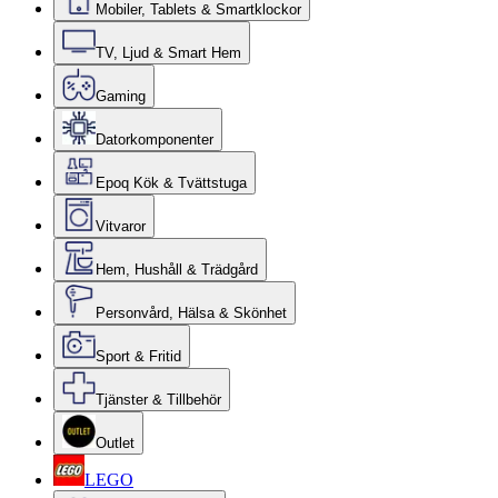
Mobiler, Tablets & Smartklockor
TV, Ljud & Smart Hem
Gaming
Datorkomponenter
Epoq Kök & Tvättstuga
Vitvaror
Hem, Hushåll & Trädgård
Personvård, Hälsa & Skönhet
Sport & Fritid
Tjänster & Tillbehör
Outlet
LEGO