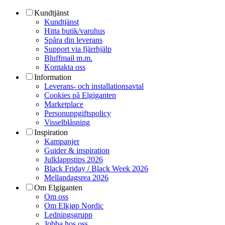
Kundtjänst
Kundtjänst
Hitta butik/varuhus
Spåra din leverans
Support via fjärrhjälp
Bluffmail m.m.
Kontakta oss
Information
Leverans- och installationsavtal
Cookies på Elgiganten
Marketplace
Personuppgiftspolicy
Visselblåsning
Inspiration
Kampanjer
Guider & inspiration
Julklappstips 2026
Black Friday / Black Week 2026
Mellandagsrea 2026
Om Elgiganten
Om oss
Om Elkjøp Nordic
Ledningsgrupp
Jobba hos oss