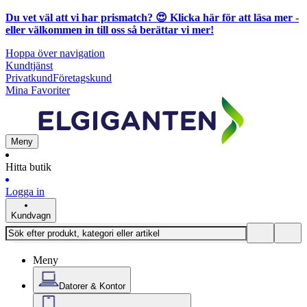
Du vet väl att vi har prismatch? 😍
Klicka här för att läsa mer
-
eller välkommen in till oss så berättar vi mer!
Hoppa över navigation
Kundtjänst
Privatkund
Företagskund
Mina Favoriter
Meny
Hitta butik
Logga in
Kundvagn
Meny
Datorer & Kontor