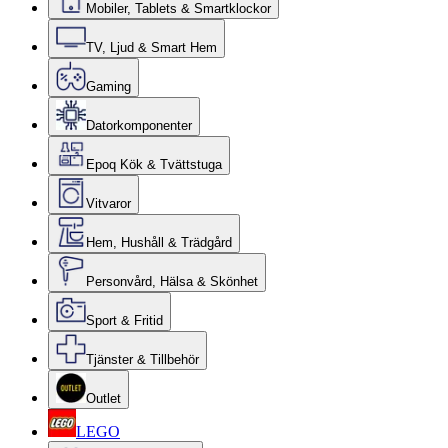
Mobiler, Tablets & Smartklockor
TV, Ljud & Smart Hem
Gaming
Datorkomponenter
Epoq Kök & Tvättstuga
Vitvaror
Hem, Hushåll & Trädgård
Personvård, Hälsa & Skönhet
Sport & Fritid
Tjänster & Tillbehör
Outlet
LEGO