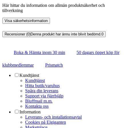
Här hittar du information om allmän produktsäkerhet och
tillverkning
Visa säkerhetsinformation
Recensioner (0)
Denna produkt har ännu inte blivit bedömd.
0
Boka & Hämta inom 30 min
50 dagars öppet köp för
klubbmedlemmar
Prismatch
Kundtjänst
Kundtjänst
Hitta butik/varuhus
Spåra din leverans
Support via fjärrhjälp
Bluffmail m.m.
Kontakta oss
Information
Leverans- och installationsavtal
Cookies på Elgiganten
Marketplace