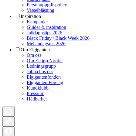
Personuppgiftspolicy
Visselblåsning
Inspiration
Kampanjer
Guider & inspiration
Julklappstips 2026
Black Friday / Black Week 2026
Mellandagsrea 2026
Om Elgiganten
Om oss
Om Elkjøp Nordic
Ledningsgrupp
Jobba hos oss
Elgigantenfonden
Elgiganten Företag
Kundklubb
Pressrum
Hållbarhet