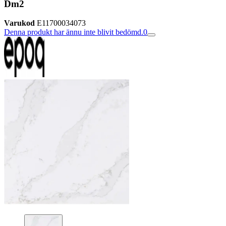
Dm2
Varukod
E11700034073
Denna produkt har ännu inte blivit bedömd.
0