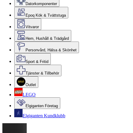
Datorkomponenter
Epoq Kök & Tvättstuga
Vitvaror
Hem, Hushåll & Trädgård
Personvård, Hälsa & Skönhet
Sport & Fritid
Tjänster & Tillbehör
Outlet
LEGO
Elgiganten Företag
Elgiganten Kundklubb