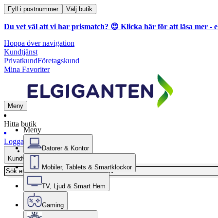
Fyll i postnummer
Välj butik
Du vet väl att vi har prismatch? 😍
Klicka här för att läsa mer
- e
Hoppa över navigation
Kundtjänst
Privatkund
Företagskund
Mina Favoriter
Meny
Hitta butik
Meny
Logga in
Datorer & Kontor
Kundvagn
Mobiler, Tablets & Smartklockor
TV, Ljud & Smart Hem
Gaming