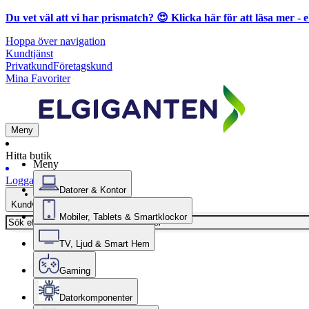
Du vet väl att vi har prismatch? 😍
Klicka här för att läsa mer
- e
Hoppa över navigation
Kundtjänst
Privatkund
Företagskund
Mina Favoriter
Meny
Hitta butik
Meny
Logga in
Datorer & Kontor
Kundvagn
Mobiler, Tablets & Smartklockor
TV, Ljud & Smart Hem
Gaming
Datorkomponenter