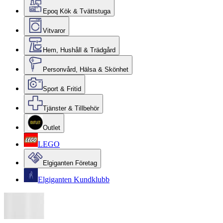
Epoq Kök & Tvättstuga
Vitvaror
Hem, Hushåll & Trädgård
Personvård, Hälsa & Skönhet
Sport & Fritid
Tjänster & Tillbehör
Outlet
LEGO
Elgiganten Företag
Elgiganten Kundklubb