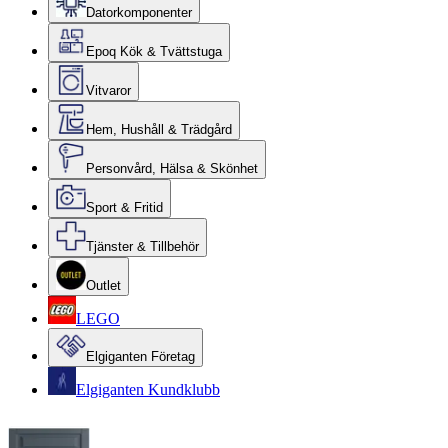
Datorkomponenter
Epoq Kök & Tvättstuga
Vitvaror
Hem, Hushåll & Trädgård
Personvård, Hälsa & Skönhet
Sport & Fritid
Tjänster & Tillbehör
Outlet
LEGO
Elgiganten Företag
Elgiganten Kundklubb