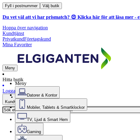
Fyll i postnummer
Välj butik
Du vet väl att vi har prismatch? 😍
Klicka här för att läsa mer
- e
Hoppa över navigation
Kundtjänst
Privatkund
Företagskund
Mina Favoriter
Meny
Hitta butik
Meny
Logga in
Datorer & Kontor
Kundvagn
Mobiler, Tablets & Smartklockor
TV, Ljud & Smart Hem
Gaming