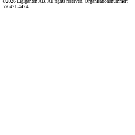
©2026 Elgiganten AB. All rights reserved. Organisationsnummer:
556471-4474.