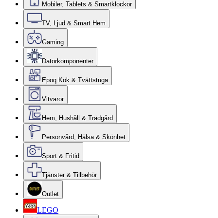
Mobiler, Tablets & Smartklockor
TV, Ljud & Smart Hem
Gaming
Datorkomponenter
Epoq Kök & Tvättstuga
Vitvaror
Hem, Hushåll & Trädgård
Personvård, Hälsa & Skönhet
Sport & Fritid
Tjänster & Tillbehör
Outlet
LEGO