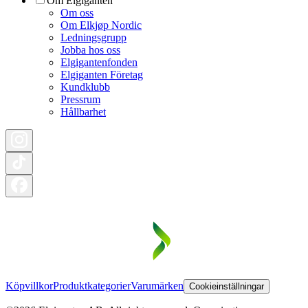
Om Elgiganten
Om oss
Om Elkjøp Nordic
Ledningsgrupp
Jobba hos oss
Elgigantenfonden
Elgiganten Företag
Kundklubb
Pressrum
Hållbarhet
Köpvillkor
Produktkategorier
Varumärken
Cookieinställningar