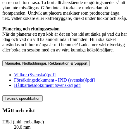
en ren och torr trasa. Ta bort allt återstående rengöringsmedel så att
ytan inte missfärgas. Glöm inte att torka av undersidan på
frontpanelen. Undvik att placera maskiner som producerar ånga,
t.ex. vattenkokare eller kaffebryggare, direkt under luckor och skåp.
Planering och ritningssession
När du planerar ett nytt kök är det en bra idé att tänka på vad du har
idag och vad du vill ha annorlunda i framtiden. Hur ska köket
användas och hur många är ni i hemmet? Ladda ner vårt ritverktyg
eller boka en session med en av våra kunniga köksförsäljare.
Manualer, Nedladdningar, Reklamation & Support
Villkor (Svenska)
[
pdf
]
Försäkringsdokument - IPID (svenska)
[
pdf
]
Hållbarhetsdokument (svenska)
[
pdf
]
Teknisk specifikation
Mått och vikt
Höjd (inkl. emballage)
20,0 mm