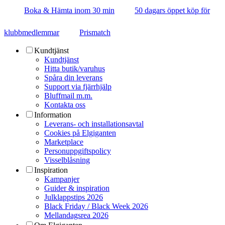
Boka & Hämta inom 30 min
50 dagars öppet köp för
klubbmedlemmar
Prismatch
Kundtjänst
Kundtjänst
Hitta butik/varuhus
Spåra din leverans
Support via fjärrhjälp
Bluffmail m.m.
Kontakta oss
Information
Leverans- och installationsavtal
Cookies på Elgiganten
Marketplace
Personuppgiftspolicy
Visselblåsning
Inspiration
Kampanjer
Guider & inspiration
Julklappstips 2026
Black Friday / Black Week 2026
Mellandagsrea 2026