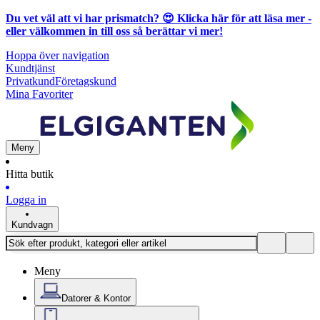
Du vet väl att vi har prismatch? 😍
Klicka här för att läsa mer
-
eller välkommen in till oss så berättar vi mer!
Hoppa över navigation
Kundtjänst
Privatkund
Företagskund
Mina Favoriter
Meny
Hitta butik
Logga in
Kundvagn
Meny
Datorer & Kontor