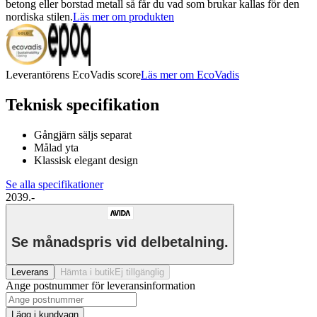
betong eller borstad metall så får du vad som brukar kallas för den
nordiska stilen.
Läs mer om produkten
Leverantörens EcoVadis score
Läs mer om EcoVadis
Teknisk specifikation
Gångjärn säljs separat
Målad yta
Klassisk elegant design
Se alla specifikationer
2039.-
Se månadspris vid delbetalning.
Leverans
Hämta i butik
Ej tillgänglig
Ange postnummer för leveransinformation
Lägg i kundvagn