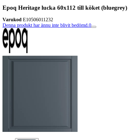
Epoq Heritage lucka 60x112 till köket (bluegrey)
Varukod
E10506011232
Denna produkt har ännu inte blivit bedömd.
0