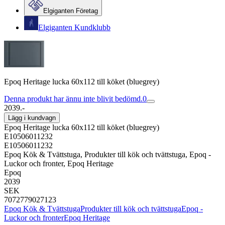
Elgiganten Företag
Elgiganten Kundklubb
Epoq Heritage lucka 60x112 till köket (bluegrey)
Denna produkt har ännu inte blivit bedömd.
0
2039.-
Lägg i kundvagn
Epoq Heritage lucka 60x112 till köket (bluegrey)
E10506011232
E10506011232
Epoq Kök & Tvättstuga, Produkter till kök och tvättstuga, Epoq -
Luckor och fronter, Epoq Heritage
Epoq
2039
SEK
7072779027123
Epoq Kök & Tvättstuga
Produkter till kök och tvättstuga
Epoq -
Luckor och fronter
Epoq Heritage