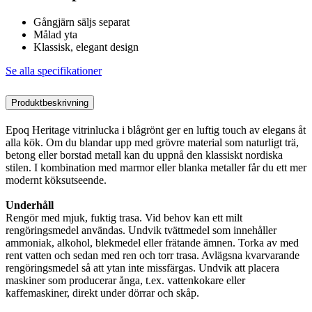
Gångjärn säljs separat
Målad yta
Klassisk, elegant design
Se alla specifikationer
Produktbeskrivning
Epoq Heritage vitrinlucka i blågrönt ger en luftig touch av elegans åt
alla kök. Om du blandar upp med grövre material som naturligt trä,
betong eller borstad metall kan du uppnå den klassiskt nordiska
stilen. I kombination med marmor eller blanka metaller får du ett mer
modernt köksutseende.
Underhåll
Rengör med mjuk, fuktig trasa. Vid behov kan ett milt
rengöringsmedel användas. Undvik tvättmedel som innehåller
ammoniak, alkohol, blekmedel eller frätande ämnen. Torka av med
rent vatten och sedan med ren och torr trasa. Avlägsna kvarvarande
rengöringsmedel så att ytan inte missfärgas. Undvik att placera
maskiner som producerar ånga, t.ex. vattenkokare eller
kaffemaskiner, direkt under dörrar och skåp.