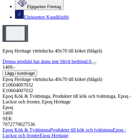
Elgiganten Företag
Elgiganten Kundklubb
Epoq Heritage vitrinlucka 40x70 till köket (blågrå)
Denna produkt har ännu inte blivit bedömd.
0
1469.-
Lägg i kundvagn
Epoq Heritage vitrinlucka 40x70 till köket (blågrå)
E10604007032
E10604007032
Epoq Kök & Tvättstuga, Produkter till kök och tvättstuga, Epoq -
Luckor och fronter, Epoq Heritage
Epoq
1469
SEK
7072779027536
Epoq Kök & Tvättstuga
Produkter till kök och tvättstuga
Epoq -
Luckor och fronter
Epoq Heritage