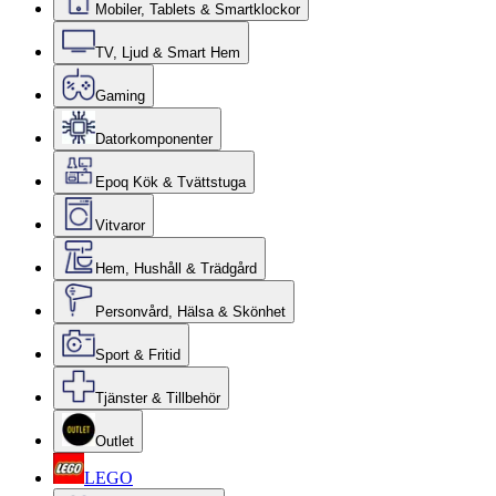
Mobiler, Tablets & Smartklockor
TV, Ljud & Smart Hem
Gaming
Datorkomponenter
Epoq Kök & Tvättstuga
Vitvaror
Hem, Hushåll & Trädgård
Personvård, Hälsa & Skönhet
Sport & Fritid
Tjänster & Tillbehör
Outlet
LEGO