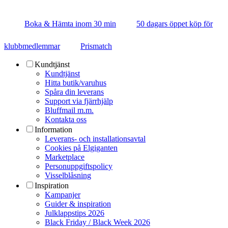
Boka & Hämta inom 30 min
50 dagars öppet köp för
klubbmedlemmar
Prismatch
Kundtjänst
Kundtjänst
Hitta butik/varuhus
Spåra din leverans
Support via fjärrhjälp
Bluffmail m.m.
Kontakta oss
Information
Leverans- och installationsavtal
Cookies på Elgiganten
Marketplace
Personuppgiftspolicy
Visselblåsning
Inspiration
Kampanjer
Guider & inspiration
Julklappstips 2026
Black Friday / Black Week 2026