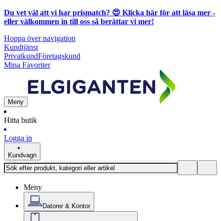
Du vet väl att vi har prismatch? 😍
Klicka här för att läsa mer
-
eller välkommen in till oss så berättar vi mer!
Hoppa över navigation
Kundtjänst
Privatkund
Företagskund
Mina Favoriter
Meny
Hitta butik
Logga in
Kundvagn
Meny
Datorer & Kontor