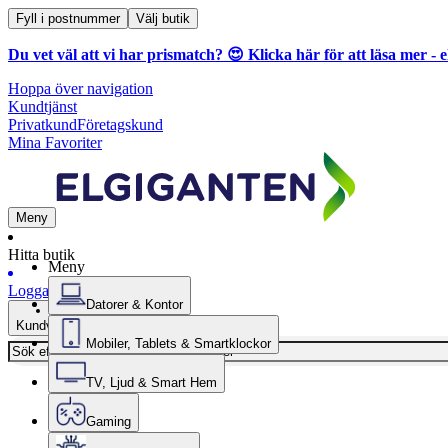
Fyll i postnummer
Välj butik
Du vet väl att vi har prismatch? 😍
Klicka här för att läsa mer
- e
Hoppa över navigation
Kundtjänst
Privatkund
Företagskund
Mina Favoriter
Meny
Hitta butik
Meny
Logga in
Datorer & Kontor
Kundvagn
Mobiler, Tablets & Smartklockor
TV, Ljud & Smart Hem
Gaming