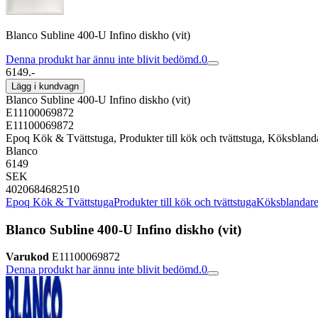
Blanco Subline 400-U Infino diskho (vit)
Denna produkt har ännu inte blivit bedömd.
0
6149.-
Lägg i kundvagn
Blanco Subline 400-U Infino diskho (vit)
E11100069872
E11100069872
Epoq Kök & Tvättstuga, Produkter till kök och tvättstuga, Köksbla
Blanco
6149
SEK
4020684682510
Epoq Kök & Tvättstuga
Produkter till kök och tvättstuga
Köksblandar
Blanco Subline 400-U Infino diskho (vit)
Varukod
E11100069872
Denna produkt har ännu inte blivit bedömd.
0