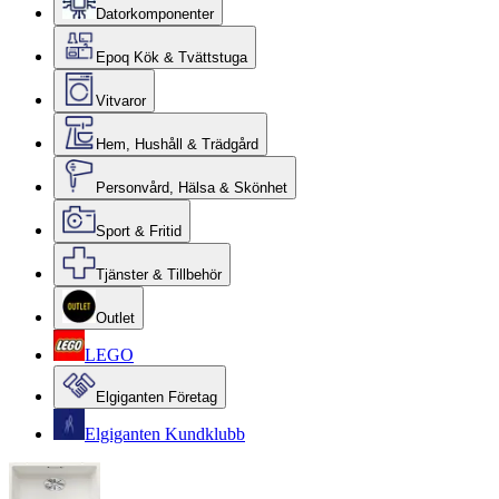
Datorkomponenter
Epoq Kök & Tvättstuga
Vitvaror
Hem, Hushåll & Trädgård
Personvård, Hälsa & Skönhet
Sport & Fritid
Tjänster & Tillbehör
Outlet
LEGO
Elgiganten Företag
Elgiganten Kundklubb