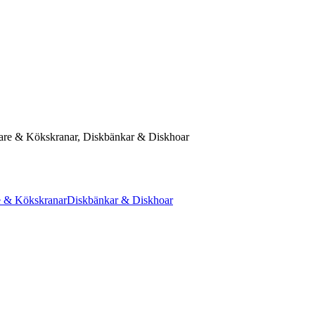
ndare & Kökskranar, Diskbänkar & Diskhoar
e & Kökskranar
Diskbänkar & Diskhoar