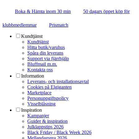
Boka & Hämta inom 30 min
50 dagars öppet köp för
klubbmedlemmar
Prismatch
Kundtjänst
Kundtjänst
Hitta butik/varuhus
Spåra din leverans
Support via fjärrhjälp
Bluffmail m.m.
Kontakta oss
Information
Leverans- och installationsavtal
Cookies på Elgiganten
Marketplace
Personuppgiftspolicy
Visselblåsning
Inspiration
Kampanjer
Guider & inspiration
Julklappstips 2026
Black Friday / Black Week 2026
Mellandagsrea 2026