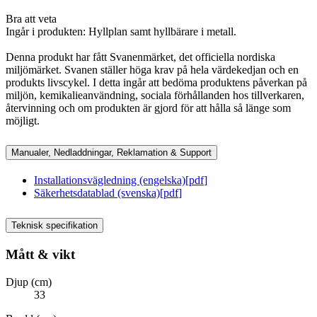
Bra att veta
Ingår i produkten: Hyllplan samt hyllbärare i metall.
Denna produkt har fått Svanenmärket, det officiella nordiska
miljömärket. Svanen ställer höga krav på hela värdekedjan och en
produkts livscykel. I detta ingår att bedöma produktens påverkan på
miljön, kemikalieanvändning, sociala förhållanden hos tillverkaren,
återvinning och om produkten är gjord för att hålla så länge som
möjligt.
Manualer, Nedladdningar, Reklamation & Support
Installationsvägledning (engelska)
[
pdf
]
Säkerhetsdatablad (svenska)
[
pdf
]
Teknisk specifikation
Mått & vikt
Djup (cm)
33