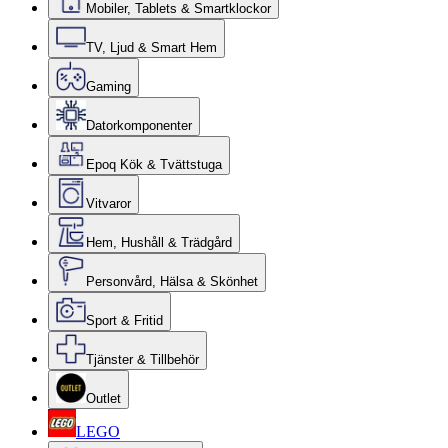
Mobiler, Tablets & Smartklockor
TV, Ljud & Smart Hem
Gaming
Datorkomponenter
Epoq Kök & Tvättstuga
Vitvaror
Hem, Hushåll & Trädgård
Personvård, Hälsa & Skönhet
Sport & Fritid
Tjänster & Tillbehör
Outlet
LEGO