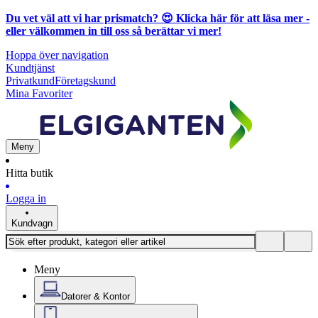
Du vet väl att vi har prismatch? 😍
Klicka här för att läsa mer
-
eller välkommen in till oss så berättar vi mer!
Hoppa över navigation
Kundtjänst
Privatkund
Företagskund
Mina Favoriter
Meny
Hitta butik
Logga in
Kundvagn
Meny
Datorer & Kontor