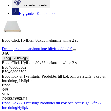
Elgiganten Företag
Elgiganten Kundklubb
Epoq Click Hyllplan 80x33 melamine white 2 st
Denna produkt har ännu inte blivit bedömd.
0
349.-
Lägg i kundvagn
Epoq Click Hyllplan 80x33 melamine white 2 st
E50408003502
E50408003502
Epoq Kök & Tvättstuga, Produkter till kök och tvättstuga, Skåp &
Inredning, Hyllplan
Epoq
349
SEK
7340025986211
Epoq Kök & Tvättstuga
Produkter till kök och tvättstuga
Skåp &
Inredning
Hyllplan