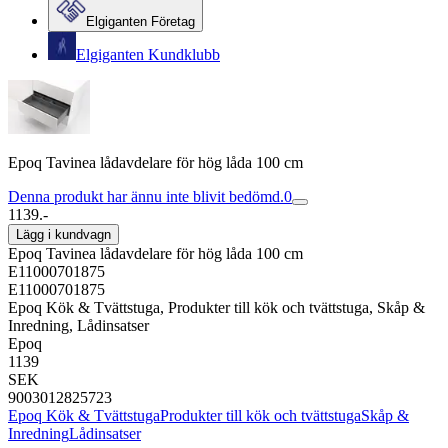
Elgiganten Företag
Elgiganten Kundklubb
Epoq Tavinea lådavdelare för hög låda 100 cm
Denna produkt har ännu inte blivit bedömd.
0
1139.-
Lägg i kundvagn
Epoq Tavinea lådavdelare för hög låda 100 cm
E11000701875
E11000701875
Epoq Kök & Tvättstuga, Produkter till kök och tvättstuga, Skåp &
Inredning, Lådinsatser
Epoq
1139
SEK
9003012825723
Epoq Kök & Tvättstuga
Produkter till kök och tvättstuga
Skåp &
Inredning
Lådinsatser