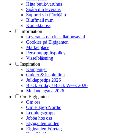
Hitta butik/varuhus
Spåra din leverans
Support via fjärrhjälp
Bluffmail m.m.
Kontakta oss
Information
Leverans- och installationsavtal
Cookies på Elgiganten
Marketplace
Personuppgiftspolicy
Visselblåsning
Inspiration
Kampanjer
Guider & inspiration
Julklappstips 2026
Black Friday / Black Week 2026
Mellandagsrea 2026
Om Elgiganten
Om oss
Om Elkjøp Nordic
Ledningsgrupp
Jobba hos oss
Elgigantenfonden
Elgiganten Företag