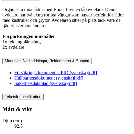
Organisera dina lådor med Epoq Tavinea lådavdelare. Denna
avdelare har två extra rörliga väggar som passar perfekt för lådor
med kastruller och grytor. Avdelaren sitter på plats tack vare de
fjäderjusterbara ändarna.
Förpackningen innehåller
1x rektangulär stång
2x avdelare
Manualer, Nedladdningar, Reklamation & Support
Försäkringsdokument - IPID (svenska)
[
pdf
]
Hållbarhetsdokument (svenska)
[
pdf
]
Säkerhetsdatablad (svenska)
[
pdf
]
Teknisk specifikation
Mått & vikt
Djup (cm)
92.5