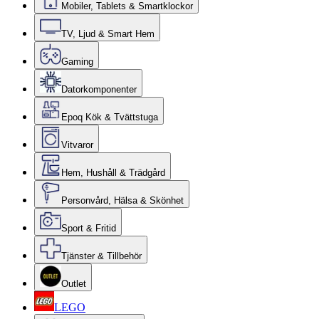
Mobiler, Tablets & Smartklockor
TV, Ljud & Smart Hem
Gaming
Datorkomponenter
Epoq Kök & Tvättstuga
Vitvaror
Hem, Hushåll & Trädgård
Personvård, Hälsa & Skönhet
Sport & Fritid
Tjänster & Tillbehör
Outlet
LEGO