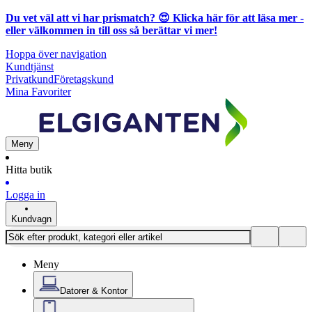
Du vet väl att vi har prismatch? 😍
Klicka här för att läsa mer
-
eller välkommen in till oss så berättar vi mer!
Hoppa över navigation
Kundtjänst
Privatkund
Företagskund
Mina Favoriter
Meny
Hitta butik
Logga in
Kundvagn
Meny
Datorer & Kontor