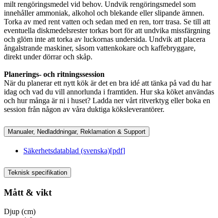
milt rengöringsmedel vid behov. Undvik rengöringsmedel som
innehåller ammoniak, alkohol och blekande eller slipande ämnen.
Torka av med rent vatten och sedan med en ren, torr trasa. Se till att
eventuella diskmedelsrester torkas bort för att undvika missfärgning
och glöm inte att torka av luckornas undersida. Undvik att placera
ångalstrande maskiner, såsom vattenkokare och kaffebryggare,
direkt under dörrar och skåp.
Planerings- och ritningssession
När du planerar ett nytt kök är det en bra idé att tänka på vad du har
idag och vad du vill annorlunda i framtiden. Hur ska köket användas
och hur många är ni i huset? Ladda ner vårt ritverktyg eller boka en
session från någon av våra duktiga köksleverantörer.
Manualer, Nedladdningar, Reklamation & Support
Säkerhetsdatablad (svenska)
[
pdf
]
Teknisk specifikation
Mått & vikt
Djup (cm)