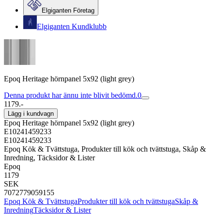
Elgiganten Företag
Elgiganten Kundklubb
Epoq Heritage hörnpanel 5x92 (light grey)
Denna produkt har ännu inte blivit bedömd.
0
1179.-
Lägg i kundvagn
Epoq Heritage hörnpanel 5x92 (light grey)
E10241459233
E10241459233
Epoq Kök & Tvättstuga, Produkter till kök och tvättstuga, Skåp &
Inredning, Täcksidor & Lister
Epoq
1179
SEK
7072779059155
Epoq Kök & Tvättstuga
Produkter till kök och tvättstuga
Skåp &
Inredning
Täcksidor & Lister