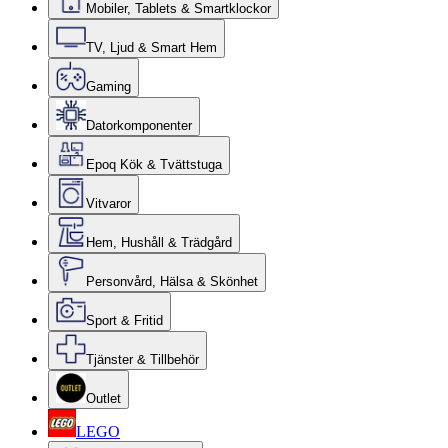
Mobiler, Tablets & Smartklockor
TV, Ljud & Smart Hem
Gaming
Datorkomponenter
Epoq Kök & Tvättstuga
Vitvaror
Hem, Hushåll & Trädgård
Personvård, Hälsa & Skönhet
Sport & Fritid
Tjänster & Tillbehör
Outlet
LEGO