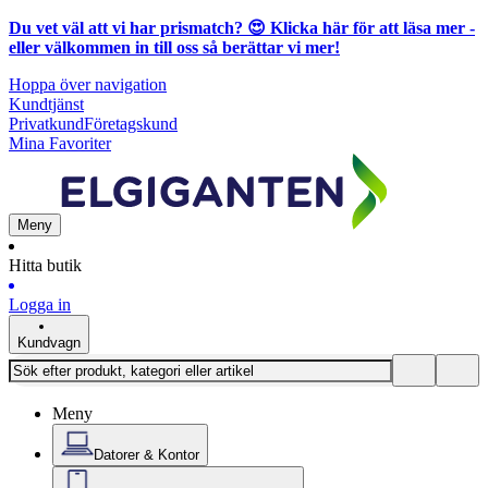
Du vet väl att vi har prismatch? 😍
Klicka här för att läsa mer
-
eller välkommen in till oss så berättar vi mer!
Hoppa över navigation
Kundtjänst
Privatkund
Företagskund
Mina Favoriter
Meny
Hitta butik
Logga in
Kundvagn
Meny
Datorer & Kontor