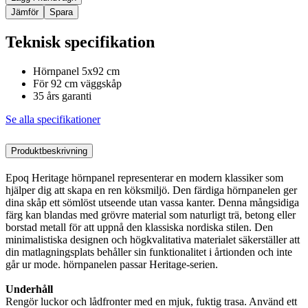
Jämför
Spara
Teknisk specifikation
Hörnpanel 5x92 cm
För 92 cm väggskåp
35 års garanti
Se alla specifikationer
Produktbeskrivning
Epoq Heritage hörnpanel representerar en modern klassiker som
hjälper dig att skapa en ren köksmiljö. Den färdiga hörnpanelen ger
dina skåp ett sömlöst utseende utan vassa kanter. Denna mångsidiga
färg kan blandas med grövre material som naturligt trä, betong eller
borstad metall för att uppnå den klassiska nordiska stilen. Den
minimalistiska designen och högkvalitativa materialet säkerställer att
din matlagningsplats behåller sin funktionalitet i årtionden och inte
går ur mode. hörnpanelen passar Heritage-serien.
Underhåll
Rengör luckor och lådfronter med en mjuk, fuktig trasa. Använd ett