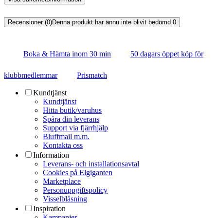
Recensioner (0)
Denna produkt har ännu inte blivit bedömd.
0
Boka & Hämta inom 30 min
50 dagars öppet köp för
klubbmedlemmar
Prismatch
Kundtjänst
Kundtjänst
Hitta butik/varuhus
Spåra din leverans
Support via fjärrhjälp
Bluffmail m.m.
Kontakta oss
Information
Leverans- och installationsavtal
Cookies på Elgiganten
Marketplace
Personuppgiftspolicy
Visselblåsning
Inspiration
Kampanjer