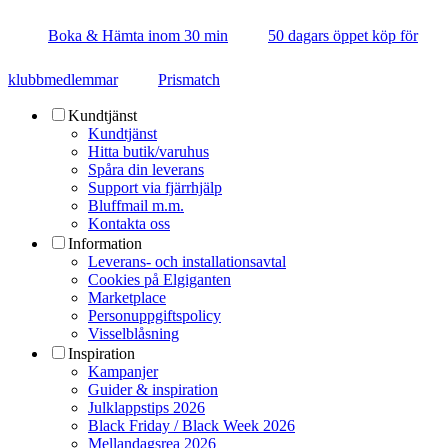
Boka & Hämta inom 30 min
50 dagars öppet köp för
klubbmedlemmar
Prismatch
Kundtjänst
Kundtjänst
Hitta butik/varuhus
Spåra din leverans
Support via fjärrhjälp
Bluffmail m.m.
Kontakta oss
Information
Leverans- och installationsavtal
Cookies på Elgiganten
Marketplace
Personuppgiftspolicy
Visselblåsning
Inspiration
Kampanjer
Guider & inspiration
Julklappstips 2026
Black Friday / Black Week 2026
Mellandagsrea 2026