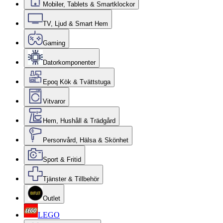
Mobiler, Tablets & Smartklockor
TV, Ljud & Smart Hem
Gaming
Datorkomponenter
Epoq Kök & Tvättstuga
Vitvaror
Hem, Hushåll & Trädgård
Personvård, Hälsa & Skönhet
Sport & Fritid
Tjänster & Tillbehör
Outlet
LEGO