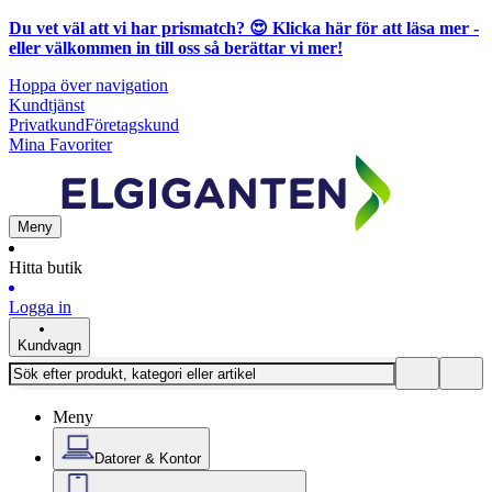
Du vet väl att vi har prismatch? 😍
Klicka här för att läsa mer
-
eller välkommen in till oss så berättar vi mer!
Hoppa över navigation
Kundtjänst
Privatkund
Företagskund
Mina Favoriter
Meny
Hitta butik
Logga in
Kundvagn
Meny
Datorer & Kontor