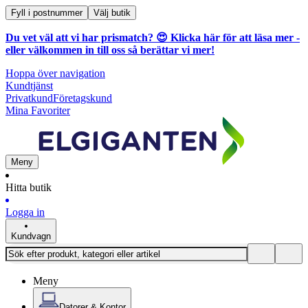
Fyll i postnummer
Välj butik
Du vet väl att vi har prismatch? 😍
Klicka här för att läsa mer
-
eller välkommen in till oss så berättar vi mer!
Hoppa över navigation
Kundtjänst
Privatkund
Företagskund
Mina Favoriter
Meny
Hitta butik
Logga in
Kundvagn
Meny
Datorer & Kontor