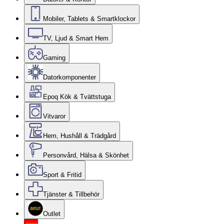
Mobiler, Tablets & Smartklockor
TV, Ljud & Smart Hem
Gaming
Datorkomponenter
Epoq Kök & Tvättstuga
Vitvaror
Hem, Hushåll & Trädgård
Personvård, Hälsa & Skönhet
Sport & Fritid
Tjänster & Tillbehör
Outlet