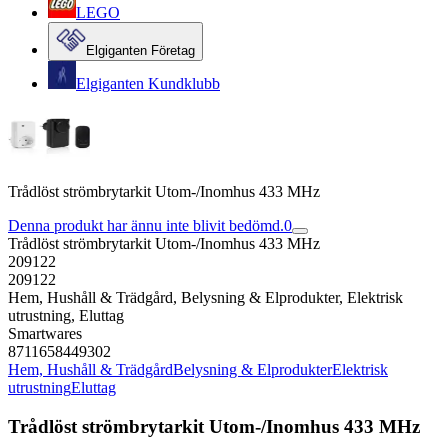
LEGO
Elgiganten Företag
Elgiganten Kundklubb
Trådlöst strömbrytarkit Utom-/Inomhus 433 MHz
Denna produkt har ännu inte blivit bedömd.
0
Trådlöst strömbrytarkit Utom-/Inomhus 433 MHz
209122
209122
Hem, Hushåll & Trädgård, Belysning & Elprodukter, Elektrisk
utrustning, Eluttag
Smartwares
8711658449302
Hem, Hushåll & Trädgård
Belysning & Elprodukter
Elektrisk
utrustning
Eluttag
Trådlöst strömbrytarkit Utom-/Inomhus 433 MHz