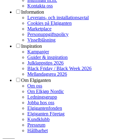
Bluffmail m.m.
Kontakta oss
Information
Leverans- och installationsavtal
Cookies på Elgiganten
Marketplace
Personuppgiftspolicy
Visselblåsning
Inspiration
Kampanjer
Guider & inspiration
Julklappstips 2026
Black Friday / Black Week 2026
Mellandagsrea 2026
Om Elgiganten
Om oss
Om Elkjøp Nordic
Ledningsgrupp
Jobba hos oss
Elgigantenfonden
Elgiganten Företag
Kundklubb
Pressrum
Hållbarhet