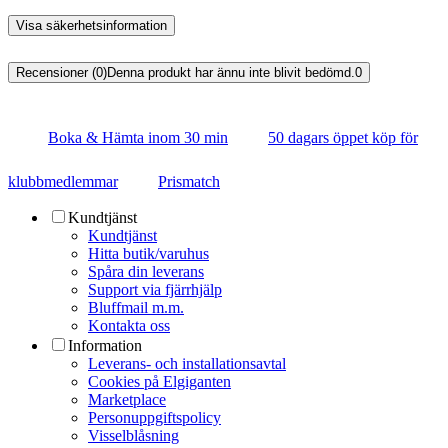
Visa säkerhetsinformation
Recensioner (0)
Denna produkt har ännu inte blivit bedömd.
0
Boka & Hämta inom 30 min
50 dagars öppet köp för
klubbmedlemmar
Prismatch
Kundtjänst
Kundtjänst
Hitta butik/varuhus
Spåra din leverans
Support via fjärrhjälp
Bluffmail m.m.
Kontakta oss
Information
Leverans- och installationsavtal
Cookies på Elgiganten
Marketplace
Personuppgiftspolicy
Visselblåsning