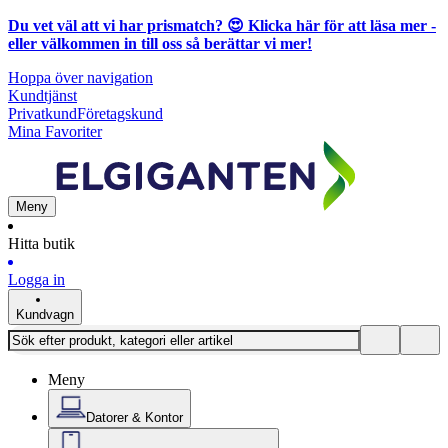
Du vet väl att vi har prismatch? 😍
Klicka här för att läsa mer
-
eller välkommen in till oss så berättar vi mer!
Hoppa över navigation
Kundtjänst
Privatkund
Företagskund
Mina Favoriter
Meny
Hitta butik
Logga in
Kundvagn
Meny
Datorer & Kontor