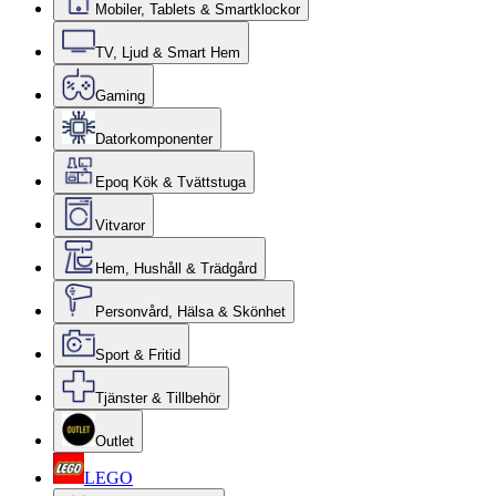
Mobiler, Tablets & Smartklockor
TV, Ljud & Smart Hem
Gaming
Datorkomponenter
Epoq Kök & Tvättstuga
Vitvaror
Hem, Hushåll & Trädgård
Personvård, Hälsa & Skönhet
Sport & Fritid
Tjänster & Tillbehör
Outlet
LEGO