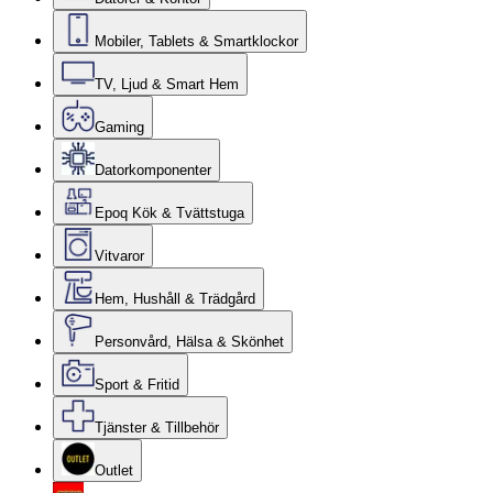
Mobiler, Tablets & Smartklockor
TV, Ljud & Smart Hem
Gaming
Datorkomponenter
Epoq Kök & Tvättstuga
Vitvaror
Hem, Hushåll & Trädgård
Personvård, Hälsa & Skönhet
Sport & Fritid
Tjänster & Tillbehör
Outlet