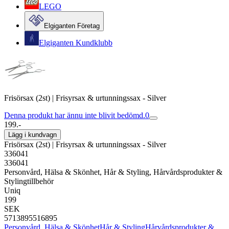
LEGO
Elgiganten Företag
Elgiganten Kundklubb
Frisörsax (2st) | Frisyrsax & urtunningssax - Silver
Denna produkt har ännu inte blivit bedömd.
0
199.-
Lägg i kundvagn
Frisörsax (2st) | Frisyrsax & urtunningssax - Silver
336041
336041
Personvård, Hälsa & Skönhet, Hår & Styling, Hårvårdsprodukter &
Stylingtillbehör
Uniq
199
SEK
5713895516895
Personvård, Hälsa & Skönhet
Hår & Styling
Hårvårdsprodukter &