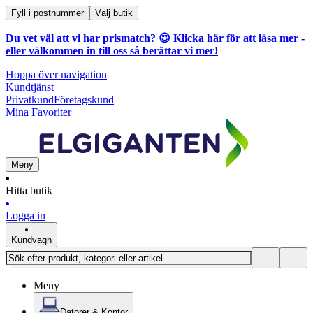
Fyll i postnummer
Välj butik
Du vet väl att vi har prismatch? 😍
Klicka här för att läsa mer
-
eller välkommen in till oss så berättar vi mer!
Hoppa över navigation
Kundtjänst
Privatkund
Företagskund
Mina Favoriter
Meny
Hitta butik
Logga in
Kundvagn
Meny
Datorer & Kontor