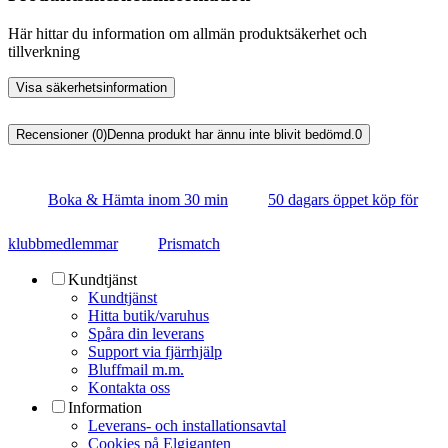
Här hittar du information om allmän produktsäkerhet och
tillverkning
Visa säkerhetsinformation
Recensioner (0)
Denna produkt har ännu inte blivit bedömd.
0
Boka & Hämta inom 30 min
50 dagars öppet köp för
klubbmedlemmar
Prismatch
Kundtjänst
Kundtjänst
Hitta butik/varuhus
Spåra din leverans
Support via fjärrhjälp
Bluffmail m.m.
Kontakta oss
Information
Leverans- och installationsavtal
Cookies på Elgiganten