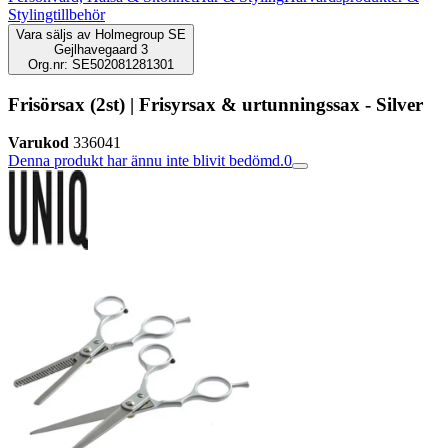
Stylingtillbehör
Vara säljs av
Holmegroup SE
Gejlhavegaard 3
Org.nr: SE502081281301
Frisörsax (2st) | Frisyrsax & urtunningssax - Silver
Varukod
336041
Denna produkt har ännu inte blivit bedömd.
0