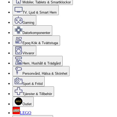
Mobiler, Tablets & Smartklockor
TV, Ljud & Smart Hem
Gaming
Datorkomponenter
Epoq Kök & Tvättstuga
Vitvaror
Hem, Hushåll & Trädgård
Personvård, Hälsa & Skönhet
Sport & Fritid
Tjänster & Tillbehör
Outlet
LEGO