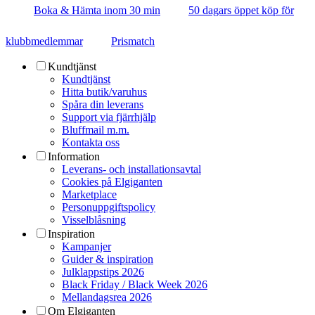
Boka & Hämta inom 30 min
50 dagars öppet köp för
klubbmedlemmar
Prismatch
Kundtjänst
Kundtjänst
Hitta butik/varuhus
Spåra din leverans
Support via fjärrhjälp
Bluffmail m.m.
Kontakta oss
Information
Leverans- och installationsavtal
Cookies på Elgiganten
Marketplace
Personuppgiftspolicy
Visselblåsning
Inspiration
Kampanjer
Guider & inspiration
Julklappstips 2026
Black Friday / Black Week 2026
Mellandagsrea 2026
Om Elgiganten