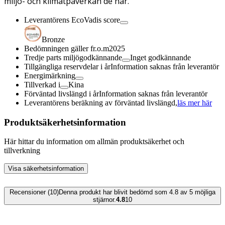
miljö- och klimatpåverkan de har.
Leverantörens EcoVadis score
Bronze
Bedömningen gäller fr.o.m
2025
Tredje parts miljögodkännande
Inget godkännande
Tillgängliga reservdelar i år
Information saknas från leverantör
Energimärkning
Tillverkad i
Kina
Förväntad livslängd i år
Information saknas från leverantör
Leverantörens beräkning av förväntad livslängd,
läs mer här
Produktsäkerhetsinformation
Här hittar du information om allmän produktsäkerhet och
tillverkning
Visa säkerhetsinformation
Recensioner (10)
Denna produkt har blivit bedömd som 4.8 av 5 möjliga
stjärnor.
4.8
10