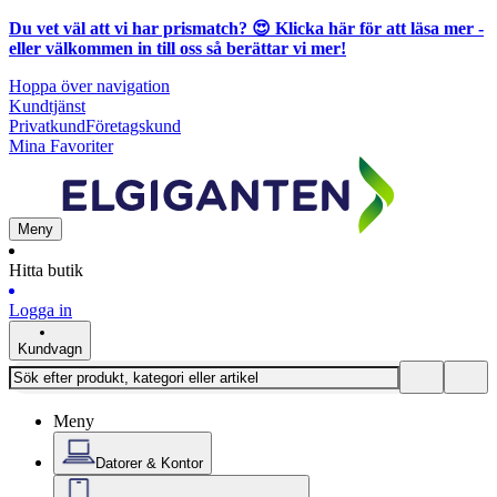
Du vet väl att vi har prismatch? 😍
Klicka här för att läsa mer
-
eller välkommen in till oss så berättar vi mer!
Hoppa över navigation
Kundtjänst
Privatkund
Företagskund
Mina Favoriter
Meny
Hitta butik
Logga in
Kundvagn
Meny
Datorer & Kontor