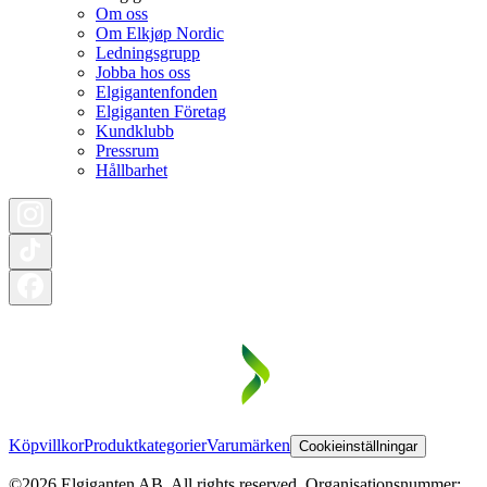
Om oss
Om Elkjøp Nordic
Ledningsgrupp
Jobba hos oss
Elgigantenfonden
Elgiganten Företag
Kundklubb
Pressrum
Hållbarhet
Köpvillkor
Produktkategorier
Varumärken
Cookieinställningar
©2026 Elgiganten AB. All rights reserved. Organisationsnummer: