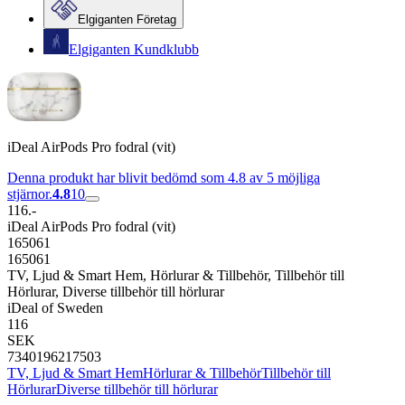
Elgiganten Företag
Elgiganten Kundklubb
iDeal AirPods Pro fodral (vit)
Denna produkt har blivit bedömd som 4.8 av 5 möjliga
stjärnor.
4.8
10
116.-
iDeal AirPods Pro fodral (vit)
165061
165061
TV, Ljud & Smart Hem, Hörlurar & Tillbehör, Tillbehör till
Hörlurar, Diverse tillbehör till hörlurar
iDeal of Sweden
116
SEK
7340196217503
TV, Ljud & Smart Hem
Hörlurar & Tillbehör
Tillbehör till
Hörlurar
Diverse tillbehör till hörlurar