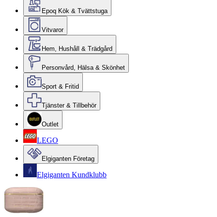
Epoq Kök & Tvättstuga
Vitvaror
Hem, Hushåll & Trädgård
Personvård, Hälsa & Skönhet
Sport & Fritid
Tjänster & Tillbehör
Outlet
LEGO
Elgiganten Företag
Elgiganten Kundklubb