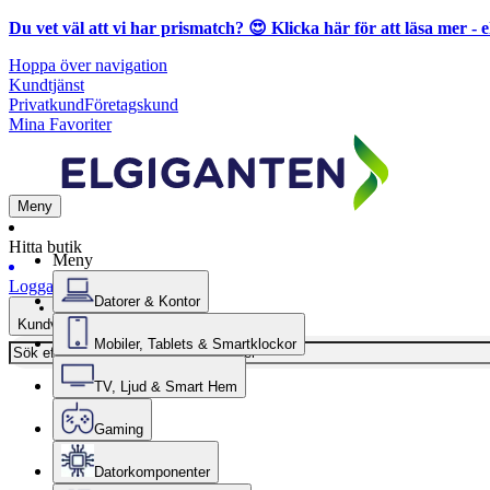
Du vet väl att vi har prismatch? 😍
Klicka här för att läsa mer
- e
Hoppa över navigation
Kundtjänst
Privatkund
Företagskund
Mina Favoriter
Meny
Hitta butik
Meny
Logga in
Datorer & Kontor
Kundvagn
Mobiler, Tablets & Smartklockor
TV, Ljud & Smart Hem
Gaming
Datorkomponenter