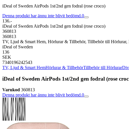
iDeal of Sweden AirPods 1st/2nd gen fodral (rose croco)
Denna produkt har ännu inte blivit bedömd.
0
136.-
iDeal of Sweden AirPods 1st/2nd gen fodral (rose croco)
360813
360813
TV, Ljud & Smart Hem, Hörlurar & Tillbehör, Tillbehör till Hörlurar, Di
iDeal of Sweden
136
SEK
7340196242543
TV, Ljud & Smart Hem
Hörlurar & Tillbehör
Tillbehör till Hörlurar
Dive
iDeal of Sweden AirPods 1st/2nd gen fodral (rose croc
Varukod
360813
Denna produkt har ännu inte blivit bedömd.
0