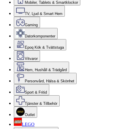
Mobiler, Tablets & Smartklockor
TV, Ljud & Smart Hem
Gaming
Datorkomponenter
Epoq Kök & Tvättstuga
Vitvaror
Hem, Hushåll & Trädgård
Personvård, Hälsa & Skönhet
Sport & Fritid
Tjänster & Tillbehör
Outlet
LEGO