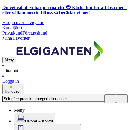
Du vet väl att vi har prismatch? 😍
Klicka här för att läsa mer
-
eller välkommen in till oss så berättar vi mer!
Hoppa över navigation
Kundtjänst
Privatkund
Företagskund
Mina Favoriter
Meny
Hitta butik
Logga in
Kundvagn
Meny
Datorer & Kontor