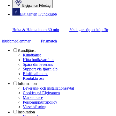
Elgiganten Företag
Elgiganten Kundklubb
Boka & Hämta inom 30 min
50 dagars öppet köp för
klubbmedlemmar
Prismatch
Kundtjänst
Kundtjänst
Hitta butik/varuhus
Spåra din leverans
Support via fjärrhjälp
Bluffmail m.m.
Kontakta oss
Information
Leverans- och installationsavtal
Cookies på Elgiganten
Marketplace
Personuppgiftspolicy
Visselblåsning
Inspiration