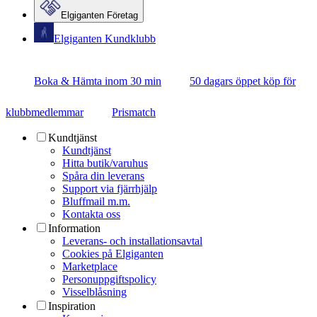
Elgiganten Företag
Elgiganten Kundklubb
Boka & Hämta inom 30 min
50 dagars öppet köp för
klubbmedlemmar
Prismatch
Kundtjänst
Kundtjänst
Hitta butik/varuhus
Spåra din leverans
Support via fjärrhjälp
Bluffmail m.m.
Kontakta oss
Information
Leverans- och installationsavtal
Cookies på Elgiganten
Marketplace
Personuppgiftspolicy
Visselblåsning
Inspiration