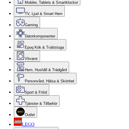
Mobiler, Tablets & Smartklockor
TV, Ljud & Smart Hem
Gaming
Datorkomponenter
Epoq Kök & Tvättstuga
Vitvaror
Hem, Hushåll & Trädgård
Personvård, Hälsa & Skönhet
Sport & Fritid
Tjänster & Tillbehör
Outlet
LEGO