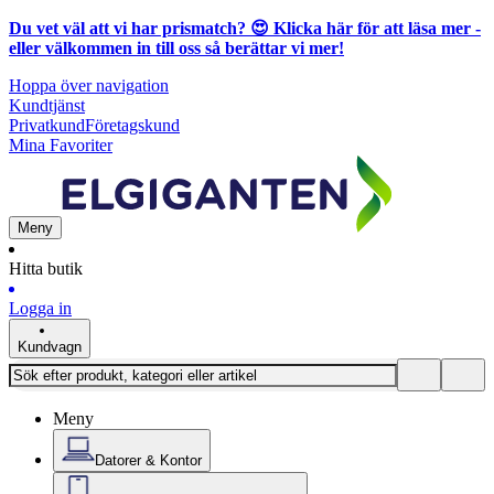
Du vet väl att vi har prismatch? 😍
Klicka här för att läsa mer
-
eller välkommen in till oss så berättar vi mer!
Hoppa över navigation
Kundtjänst
Privatkund
Företagskund
Mina Favoriter
Meny
Hitta butik
Logga in
Kundvagn
Meny
Datorer & Kontor