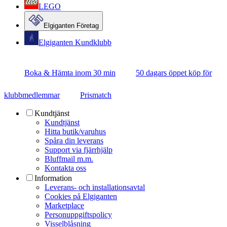
LEGO
Elgiganten Företag
Elgiganten Kundklubb
Boka & Hämta inom 30 min
50 dagars öppet köp för
klubbmedlemmar
Prismatch
Kundtjänst
Kundtjänst
Hitta butik/varuhus
Spåra din leverans
Support via fjärrhjälp
Bluffmail m.m.
Kontakta oss
Information
Leverans- och installationsavtal
Cookies på Elgiganten
Marketplace
Personuppgiftspolicy
Visselblåsning