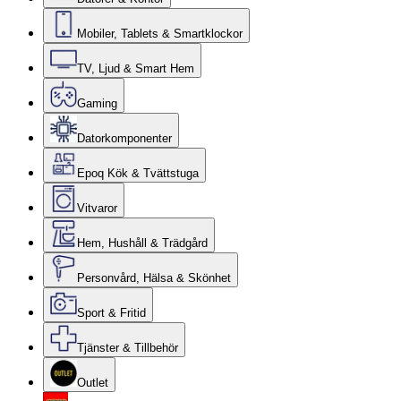
Mobiler, Tablets & Smartklockor
TV, Ljud & Smart Hem
Gaming
Datorkomponenter
Epoq Kök & Tvättstuga
Vitvaror
Hem, Hushåll & Trädgård
Personvård, Hälsa & Skönhet
Sport & Fritid
Tjänster & Tillbehör
Outlet