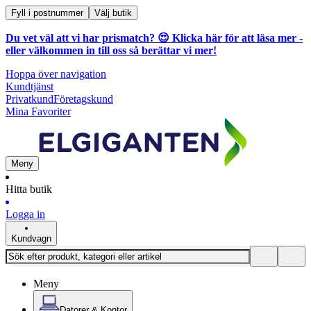
Fyll i postnummer
Välj butik
Du vet väl att vi har prismatch? 😍
Klicka här för att läsa mer
-
eller välkommen in till oss så berättar vi mer!
Hoppa över navigation
Kundtjänst
Privatkund
Företagskund
Mina Favoriter
Meny
Hitta butik
Logga in
Kundvagn
Meny
Datorer & Kontor