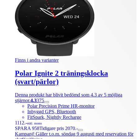
Finns i andra varianter
Polar Ignite 2 träningsklocka
(svart/pärlor)
Denna produkt har blivit bedömd som 4.3 av 5 möjliga
stjärnor.
4.3
375
Polar Precision Prime HR-monitor
Inbyggd GPS, Bluetooth
FitSpark, Nightly Recharge
1112.-
exkl. moms
SPARA 958
Tidigare pris 2070.-
Kampanj! Gäller t.o.m. söndag 9 augusti med reservation för