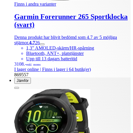
Finns i andra varianter
Garmin Forerunner 265 Sportklocka
(svart)
Denna produkt har blivit bedömd som 4.7 av 5 möjliga
stjärnor.
4.7
26
1,3” AMOLED-skärm/HR-spårning
Bluetooth, ANT+, platstjänster
Upp till 13 dagars batteritid
3108.-
exkl. moms
I lager online
| Finns i lager i 64 butik(er)
869557
Jämför