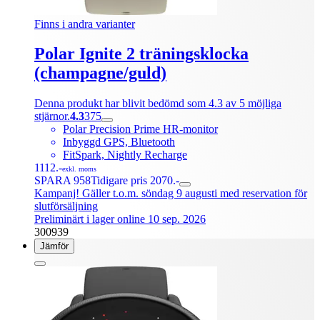
Finns i andra varianter
Polar Ignite 2 träningsklocka
(champagne/guld)
Denna produkt har blivit bedömd som 4.3 av 5 möjliga
stjärnor.
4.3
375
Polar Precision Prime HR-monitor
Inbyggd GPS, Bluetooth
FitSpark, Nightly Recharge
1112.-
exkl. moms
SPARA 958
Tidigare pris 2070.-
Kampanj! Gäller t.o.m. söndag 9 augusti med reservation för
slutförsäljning
Preliminärt i lager online 10 sep. 2026
300939
Jämför