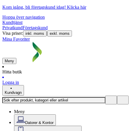
Kom igång, bli företagskund idag!
Klicka här
Hoppa över navigation
Kundtjänst
Privatkund
Företagskund
Visa priser:
|
inkl. moms
exkl. moms
Mina Favoriter
Meny
Hitta butik
Logga in
Kundvagn
Meny
Datorer & Kontor