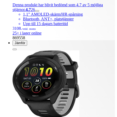
Denna produkt har blivit bedömd som 4.7 av 5 möjliga
stjärnor.
4.7
26
1,1” AMOLED-skärm/HR-spårning
Bluetooth, ANT+, platstjänster
Upp till 15 dagars batteritid
3108.-
exkl. moms
25+ i lager online
869558
Jämför