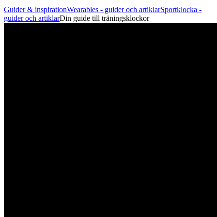
Guider & inspiration
Wearables - guider och artiklar
Sportklocka -
guider och artiklar
Din guide till träningsklockor