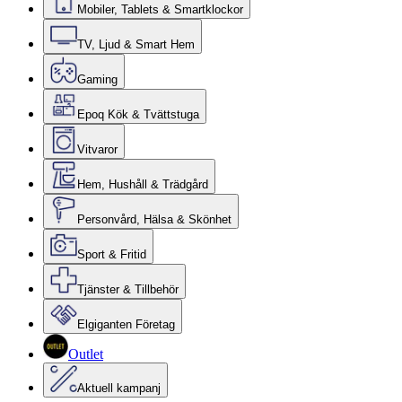
Mobiler, Tablets & Smartklockor
TV, Ljud & Smart Hem
Gaming
Epoq Kök & Tvättstuga
Vitvaror
Hem, Hushåll & Trädgård
Personvård, Hälsa & Skönhet
Sport & Fritid
Tjänster & Tillbehör
Elgiganten Företag
Outlet
Aktuell kampanj