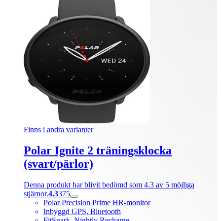
Finns i andra varianter
Polar Ignite 2 träningsklocka
(svart/pärlor)
Denna produkt har blivit bedömd som 4.3 av 5 möjliga
stjärnor.
4.3
375
Polar Precision Prime HR-monitor
Inbyggd GPS, Bluetooth
FitSpark, Nightly Recharge