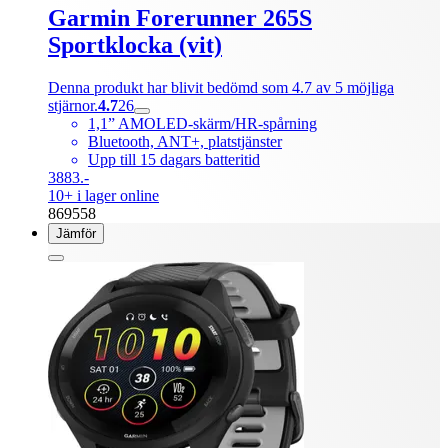
Garmin Forerunner 265S
Sportklocka (vit)
Denna produkt har blivit bedömd som 4.7 av 5 möjliga
stjärnor.
4.7
26
1,1” AMOLED-skärm/HR-spårning
Bluetooth, ANT+, platstjänster
Upp till 15 dagars batteritid
3883.-
10+ i lager online
869558
Jämför