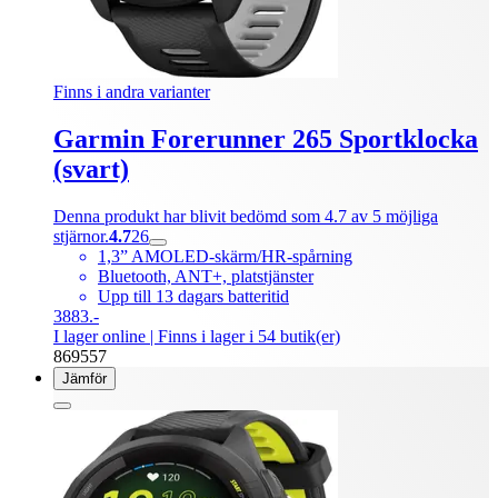
Finns i andra varianter
Garmin Forerunner 265 Sportklocka
(svart)
Denna produkt har blivit bedömd som 4.7 av 5 möjliga
stjärnor.
4.7
26
1,3” AMOLED-skärm/HR-spårning
Bluetooth, ANT+, platstjänster
Upp till 13 dagars batteritid
3883.-
I lager online
| Finns i lager i 54 butik(er)
869557
Jämför