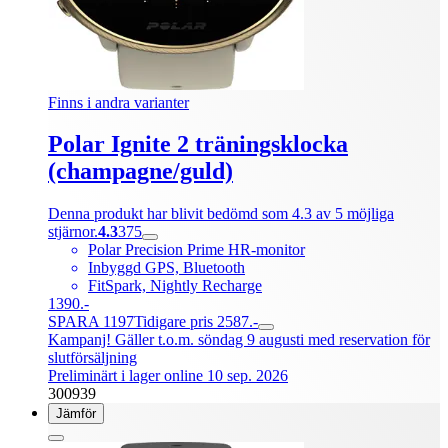
Finns i andra varianter
Polar Ignite 2 träningsklocka
(champagne/guld)
Denna produkt har blivit bedömd som 4.3 av 5 möjliga
stjärnor.
4.3
375
Polar Precision Prime HR-monitor
Inbyggd GPS, Bluetooth
FitSpark, Nightly Recharge
1390.-
SPARA 1197
Tidigare pris 2587.-
Kampanj! Gäller t.o.m. söndag 9 augusti med reservation för
slutförsäljning
Preliminärt i lager online 10 sep. 2026
300939
Jämför