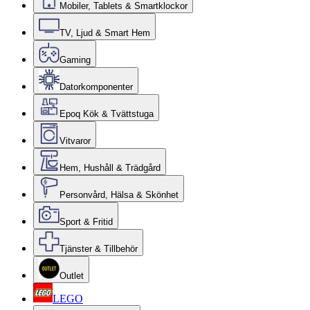
Mobiler, Tablets & Smartklockor
TV, Ljud & Smart Hem
Gaming
Datorkomponenter
Epoq Kök & Tvättstuga
Vitvaror
Hem, Hushåll & Trädgård
Personvård, Hälsa & Skönhet
Sport & Fritid
Tjänster & Tillbehör
Outlet
LEGO