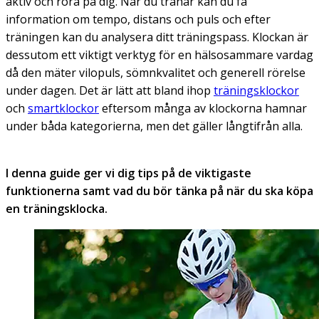
aktiv och röra på dig. När du tränar kan du få
information om tempo, distans och puls och efter
träningen kan du analysera ditt träningspass. Klockan är
dessutom ett viktigt verktyg för en hälsosammare vardag
då den mäter vilopuls, sömnkvalitet och generell rörelse
under dagen. Det är lätt att bland ihop
träningsklockor
och
smartklockor
eftersom många av klockorna hamnar
under båda kategorierna, men det gäller långtifrån alla.
I denna guide ger vi dig tips på de viktigaste
funktionerna samt vad du bör tänka på när du ska köpa
en träningsklocka.