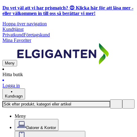
Du vet väl att vi har prismatch? 😍
Klicka här för att läsa mer
-
eller välkommen in till oss så berättar vi mer!
Hoppa över navigation
Kundtjänst
Privatkund
Företagskund
Mina Favoriter
Meny
Hitta butik
Logga in
Kundvagn
Meny
Datorer & Kontor