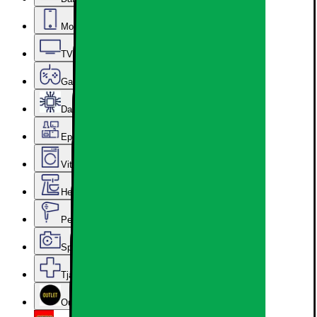
Mobiler, Tablets & Smartklockor
TV, Ljud & Smart Hem
Gaming
Datorkomponenter
Epoq Kök & Tvättstuga
Vitvaror
Hem, Hushåll & Trädgård
Personvård, Hälsa & Skönhet
Sport & Fritid
Tjänster & Tillbehör
Outlet