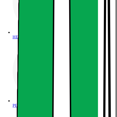
HEM, HUSHÅLL & TRÄDGÅRD
PERSONVÅRD, HÄLSA & SKÖNHET