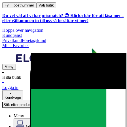
Fyll i postnummer
Välj butik
Du vet väl att vi har prismatch? 😍
Klicka här för att läsa mer
-
eller välkommen in till oss så berättar vi mer!
Hoppa över navigation
Kundtjänst
Privatkund
Företagskund
Mina Favoriter
Meny
Hitta butik
Logga in
Kundvagn
Meny
Datorer & Kontor