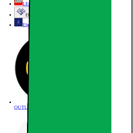
LEGO
Elgiganten Företag
Elgiganten Kundklubb
OUTLET