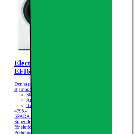
Electrolux Serie 600 Tvättmaskin
EFI622EX4E(10.5kg)
Denna produkt har blivit bedömd som 4.4 av 5 möjliga
stjärnor.
4.4
48
Skräddarsydd tvätt med SensiCare
Ånga tar bort 99,99% av bakterierna
'Time Manager®, 4-stegs korttvätt.'
4795.-
SPARA 5200
Tidigare pris 9995.-
Super deal! Gäller t.o.m. söndag 9 augusti. med reservation
för slutförsäljning
Preliminärt i lager online 8 sep. 2026
| Finns i lager i 4