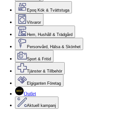
Epoq Kök & Tvättstuga
Vitvaror
Hem, Hushåll & Trädgård
Personvård, Hälsa & Skönhet
Sport & Fritid
Tjänster & Tillbehör
Elgiganten Företag
Outlet
Aktuell kampanj