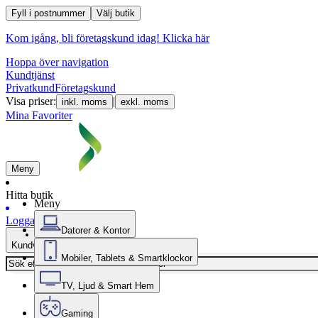
Fyll i postnummer
Välj butik
Kom igång, bli företagskund idag!
Klicka här
Hoppa över navigation
Kundtjänst
Privatkund
Företagskund
Visa priser:
|
inkl. moms
exkl. moms
Mina Favoriter
Meny
Hitta butik
Meny
Logga in
Datorer & Kontor
Kundvagn
Mobiler, Tablets & Smartklockor
TV, Ljud & Smart Hem
Gaming