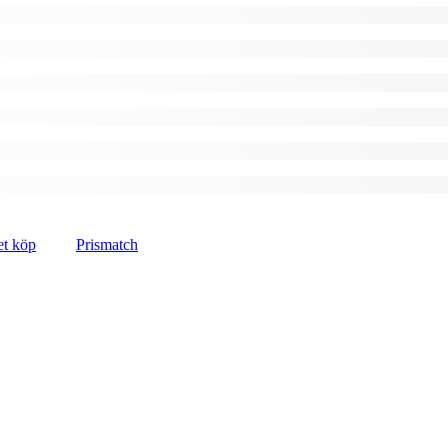
et köp
Prismatch