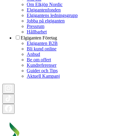
Om Elkjöp Nordic
Elgigantenfonden
Elgigantens ledningsgrupp
Jobba på elgiganten
Pressrum
Hållbarhet
Elgiganten Företag
Elgiganten B2B
Bli kund online
Anbud
Be om offert
Kundreferenser
Guider och Tips
Aktuell Kampanj