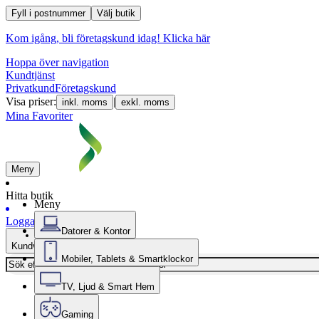
Fyll i postnummer
Välj butik
Kom igång, bli företagskund idag!
Klicka här
Hoppa över navigation
Kundtjänst
Privatkund
Företagskund
Visa priser:
|
inkl. moms
exkl. moms
Mina Favoriter
Meny
Hitta butik
Meny
Logga in
Datorer & Kontor
Kundvagn
Mobiler, Tablets & Smartklockor
TV, Ljud & Smart Hem
Gaming