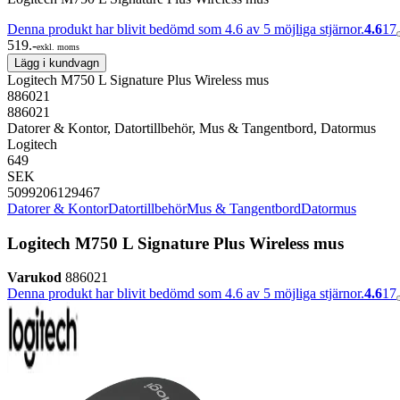
Denna produkt har blivit bedömd som 4.6 av 5 möjliga stjärnor.
4.6
17
519.-
exkl. moms
Lägg i kundvagn
Logitech M750 L Signature Plus Wireless mus
886021
886021
Datorer & Kontor, Datortillbehör, Mus & Tangentbord, Datormus
Logitech
649
SEK
5099206129467
Datorer & Kontor
Datortillbehör
Mus & Tangentbord
Datormus
Logitech M750 L Signature Plus Wireless mus
Varukod
886021
Denna produkt har blivit bedömd som 4.6 av 5 möjliga stjärnor.
4.6
17