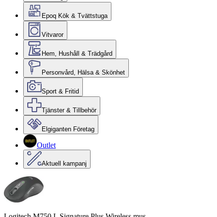
Epoq Kök & Tvättstuga
Vitvaror
Hem, Hushåll & Trädgård
Personvård, Hälsa & Skönhet
Sport & Fritid
Tjänster & Tillbehör
Elgiganten Företag
Outlet
Aktuell kampanj
Logitech M750 L Signature Plus Wireless mus