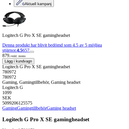
Aktuell kampanj
Logitech G Pro X SE gamingheadset
Denna produkt har blivit bedömd som 4.5 av 5 möjliga
stjärnor.
4.5
657
879.-
exkl. moms
Lägg i kundvagn
Logitech G Pro X SE gamingheadset
780972
780972
Gaming, Gamingtillbehör, Gaming headset
Logitech G
1099
SEK
5099206125575
Gaming
Gamingtillbehör
Gaming headset
Logitech G Pro X SE gamingheadset