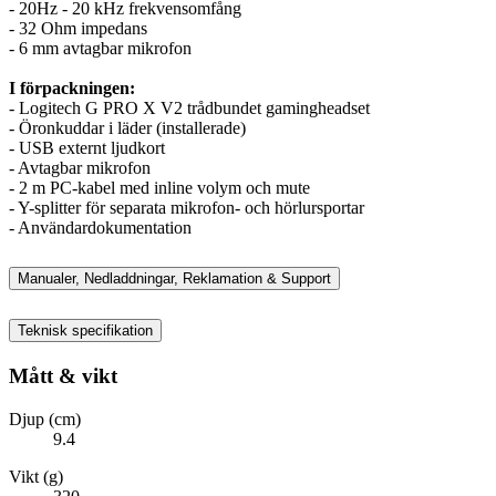
- 20Hz - 20 kHz frekvensomfång
- 32 Ohm impedans
- 6 mm avtagbar mikrofon
I förpackningen:
- Logitech G PRO X V2 trådbundet gamingheadset
- Öronkuddar i läder (installerade)
- USB externt ljudkort
- Avtagbar mikrofon
- 2 m PC-kabel med inline volym och mute
- Y-splitter för separata mikrofon- och hörlursportar
- Användardokumentation
Manualer, Nedladdningar, Reklamation & Support
Teknisk specifikation
Mått & vikt
Djup (cm)
9.4
Vikt (g)