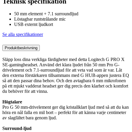
Teknisk specifikation
50 mm element + 7.1 surroundljud
Löstagbar runtstrålande mic
USB externt ljudkort
Se alla specifikationer
Produktbeskrivning
Släpp loss dina verkliga färdigheter med detta Logitech G PRO X
SE-gamingheadset. Använd det klara ljudet från 50 mm Pro G-
drivelement och 7.1-surroundljud för att veta vad som är var. Låt
den externa förstärkaren tillsammans med G HUB-appen justera EQ
så att den passar dina behov. Och den avtagbara 6 mm mikrofonen
på ett mjukt vadderat headset ger dig precis den klarhet och komfort
du behöver för att vinna.
Högtalare
Pro G 50 mm-drivelement ger dig kristallklart ljud med så att du kan
höra en nål falla en mil bort – perfekt för att känna varje centimeter
av slagfältet bara genom ljud.
Surround-ljud