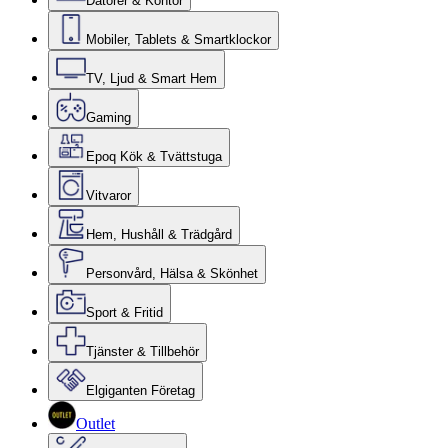
Datorer & Kontor
Mobiler, Tablets & Smartklockor
TV, Ljud & Smart Hem
Gaming
Epoq Kök & Tvättstuga
Vitvaror
Hem, Hushåll & Trädgård
Personvård, Hälsa & Skönhet
Sport & Fritid
Tjänster & Tillbehör
Elgiganten Företag
Outlet