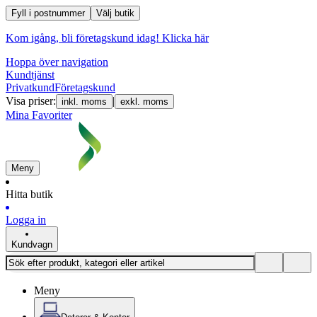
Fyll i postnummer
Välj butik
Kom igång, bli företagskund idag!
Klicka här
Hoppa över navigation
Kundtjänst
Privatkund
Företagskund
Visa priser:
|
inkl. moms
exkl. moms
Mina Favoriter
Meny
Hitta butik
Logga in
Kundvagn
Meny