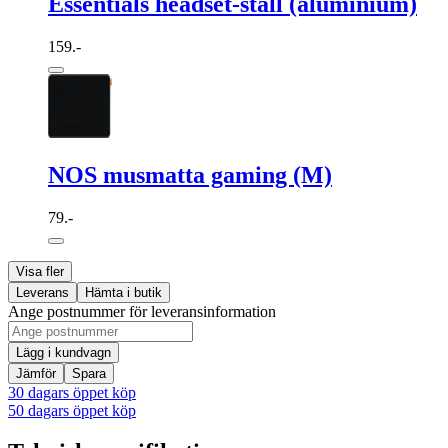
Essentials headset-ställ (aluminium)
159.-
NOS musmatta gaming (M)
79.-
Visa fler
Leverans
Hämta i butik
Ange postnummer för leveransinformation
Lägg i kundvagn
Jämför
Spara
30 dagars öppet köp
50 dagars öppet köp