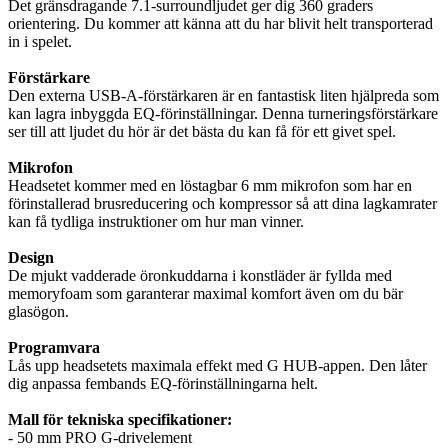
Det gränsdragande 7.1-surroundljudet ger dig 360 graders
orientering. Du kommer att känna att du har blivit helt transporterad
in i spelet.
Förstärkare
Den externa USB-A-förstärkaren är en fantastisk liten hjälpreda som
kan lagra inbyggda EQ-förinställningar. Denna turneringsförstärkare
ser till att ljudet du hör är det bästa du kan få för ett givet spel.
Mikrofon
Headsetet kommer med en löstagbar 6 mm mikrofon som har en
förinstallerad brusreducering och kompressor så att dina lagkamrater
kan få tydliga instruktioner om hur man vinner.
Design
De mjukt vadderade öronkuddarna i konstläder är fyllda med
memoryfoam som garanterar maximal komfort även om du bär
glasögon.
Programvara
Lås upp headsetets maximala effekt med G HUB-appen. Den låter
dig anpassa fembands EQ-förinställningarna helt.
Mall för tekniska specifikationer:
- 50 mm PRO G-drivelement