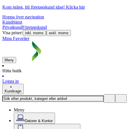
Kom igång, bli företagskund idag!
Klicka här
Hoppa över navigation
Kundtjänst
Privatkund
Företagskund
Visa priser:
|
inkl. moms
exkl. moms
Mina Favoriter
Meny
Hitta butik
Logga in
Kundvagn
Meny
Datorer & Kontor