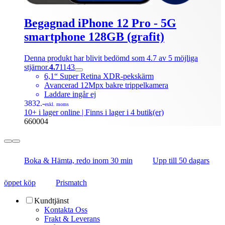
Begagnad iPhone 12 Pro - 5G
smartphone 128GB (grafit)
Denna produkt har blivit bedömd som 4.7 av 5 möjliga
stjärnor.
4.7
1143
6,1“ Super Retina XDR-pekskärm
Avancerad 12Mpx bakre trippelkamera
Laddare ingår ej
3832.-
exkl. moms
10+ i lager online
| Finns i lager i 4 butik(er)
660004
Boka & Hämta, redo inom 30 min
Upp till 50 dagars
öppet köp
Prismatch
Kundtjänst
Kontakta Oss
Frakt & Leverans