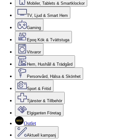
Mobiler, Tablets & Smartklockor
TV, Ljud & Smart Hem
Gaming
Epoq Kök & Tvättstuga
Vitvaror
Hem, Hushåll & Trädgård
Personvård, Hälsa & Skönhet
Sport & Fritid
Tjänster & Tillbehör
Elgiganten Företag
Outlet
Aktuell kampanj