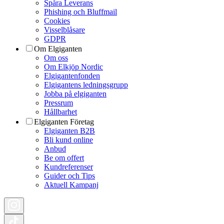
Spåra Leverans
Phishing och Bluffmail
Cookies
Visselblåsare
GDPR
Om Elgiganten
Om oss
Om Elkjöp Nordic
Elgigantenfonden
Elgigantens ledningsgrupp
Jobba på elgiganten
Pressrum
Hållbarhet
Elgiganten Företag
Elgiganten B2B
Bli kund online
Anbud
Be om offert
Kundreferenser
Guider och Tips
Aktuell Kampanj