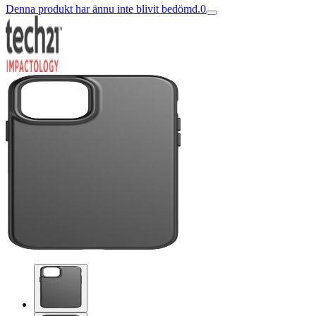
Denna produkt har ännu inte blivit bedömd.
0