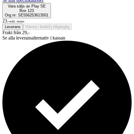
Se alla specifikationer
Vara säljs av
Play SE
Box 123
Org.nr: SE556253613501
23.-
exkl. moms
Leverans
Hämta i butik
Ej tillgänglig
Frakt från 29,-
Se alla leveransalternativ i kassan