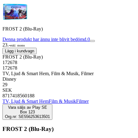
FROST 2 (Blu-Ray)
Denna produkt har ännu inte blivit bedömd.
0
23.-
exkl. moms
Lägg i kundvagn
FROST 2 (Blu-Ray)
172678
172678
TV, Ljud & Smart Hem, Film & Musik, Filmer
Disney
29
SEK
8717418560188
TV, Ljud & Smart Hem
Film & Musik
Filmer
Vara säljs av
Play SE
Box 123
Org.nr: SE556253613501
FROST 2 (Blu-Ray)