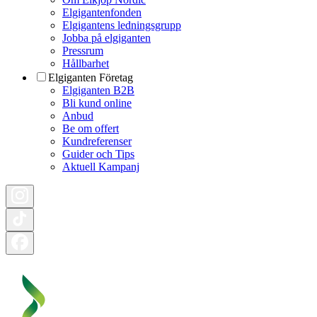
Elgigantenfonden
Elgigantens ledningsgrupp
Jobba på elgiganten
Pressrum
Hållbarhet
Elgiganten Företag
Elgiganten B2B
Bli kund online
Anbud
Be om offert
Kundreferenser
Guider och Tips
Aktuell Kampanj