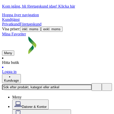
Kom igång, bli företagskund idag!
Klicka här
Hoppa över navigation
Kundtjänst
Privatkund
Företagskund
Visa priser:
|
inkl. moms
exkl. moms
Mina Favoriter
Meny
Hitta butik
Logga in
Kundvagn
Meny
Datorer & Kontor