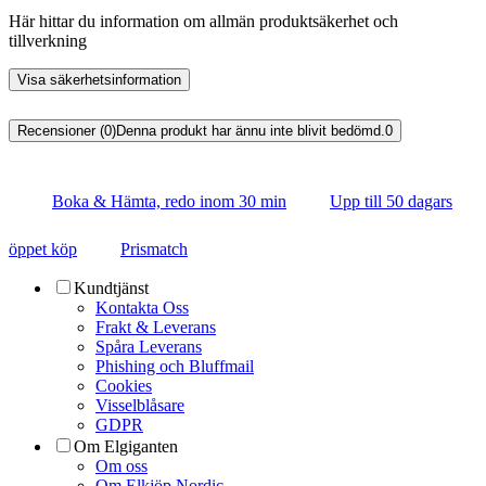
Här hittar du information om allmän produktsäkerhet och
tillverkning
Visa säkerhetsinformation
Recensioner (0)
Denna produkt har ännu inte blivit bedömd.
0
Boka & Hämta, redo inom 30 min
Upp till 50 dagars
öppet köp
Prismatch
Kundtjänst
Kontakta Oss
Frakt & Leverans
Spåra Leverans
Phishing och Bluffmail
Cookies
Visselblåsare
GDPR
Om Elgiganten
Om oss
Om Elkjöp Nordic