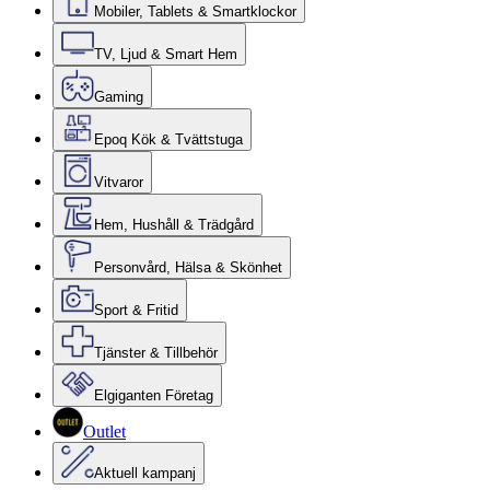
Mobiler, Tablets & Smartklockor
TV, Ljud & Smart Hem
Gaming
Epoq Kök & Tvättstuga
Vitvaror
Hem, Hushåll & Trädgård
Personvård, Hälsa & Skönhet
Sport & Fritid
Tjänster & Tillbehör
Elgiganten Företag
Outlet
Aktuell kampanj