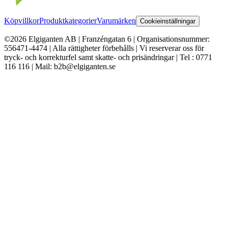
Köpvillkor
Produktkategorier
Varumärken
Cookieinställningar
©2026 Elgiganten AB | Franzéngatan 6 | Organisationsnummer:
556471-4474 | Alla rättigheter förbehålls | Vi reserverar oss för
tryck- och korrekturfel samt skatte- och prisändringar | Tel : 0771
116 116 | Mail: b2b@elgiganten.se